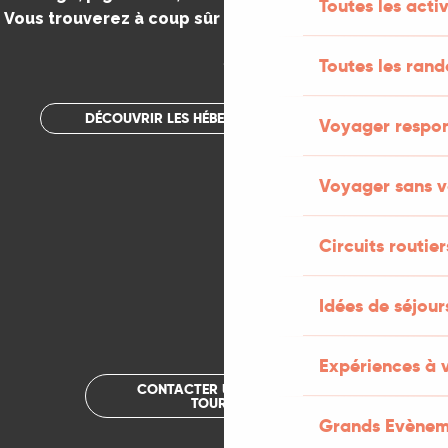
Toutes les activ
Vous trouverez à coup sûr votre bonheur dans le Lot.
.
Toutes les ran
DÉCOUVRIR LES HÉBERGEMENTS INSOLITES
Voyager respo
Voyager sans v
Circuits routier
Idées de séjou
Expériences à 
CONTACTER UN OFFICE DE
TOURISME
Grands Evènem