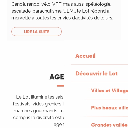
Canoë, rando, vélo, VTT mais aussi spéléologie,
escalade, parachutisme, ULM... le Lot répond à
merveille à toutes les envies d’activités de loisirs.
LIRE LA SUITE
Accueil
Découvrir le Lot
AGENDA
Villes et Villag
Le Lot illumine les saisons de ses animations :
festivals, vides greniers, brocantes, fêtes votives,
Plus beaux vill
marchés gourmands, trails sportifs… Vous l’aurez
compris la diversité est de mise, alors tous à vos
Grandes vallée
agendas !