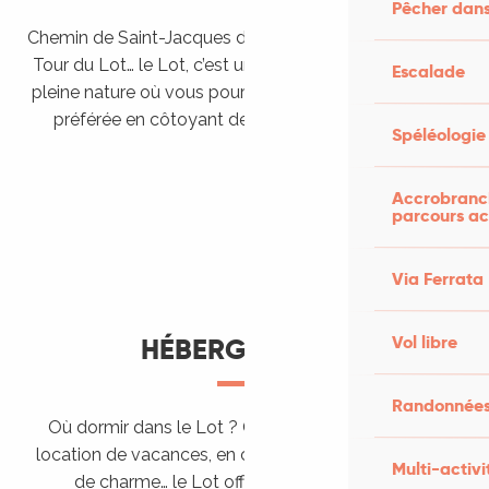
Pêcher dans
Chemin de Saint-Jacques de Compostelle, Véloroutes,
Tour du Lot… le Lot, c’est une véritable destination de
Escalade
pleine nature où vous pourrez pratiquer votre activité
préférée en côtoyant des paysages grandioses.
Spéléologie
Randonner en itinérance
Le Lot en car et en train
Balades et randonnées
Accrobranch
parcours ac
Via Ferrata
Vol libre
HÉBERGEMENTS
Randonnées
Où dormir dans le Lot ? Chez l’habitant, dans une
location de vacances, en camping, ou dans un hôtel
Multi-activi
de charme… le Lot offre des hébergements