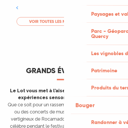
Tout l'agenda
Paysages et val
LIRE LA SUITE
VOIR TOUTES LES MANIFESTATIONS
Parc - Géoparc
Quercy
Les vignobles d
GRANDS ÉVÈNEMENTS
Patrimoine
Produits du ter
Le Lot vous met à l’aise en vous invitant à des
expériences sensorielles étonnantes !
Bouger
Que ce soit pour un rassemblement de montgolfières
ou des concerts de musique sacrée dans le site
vertigineux de Rocamadour, pour écouter un opéra
Randonner à v
célèbre pendant le festival de Saint-Céré ou encore