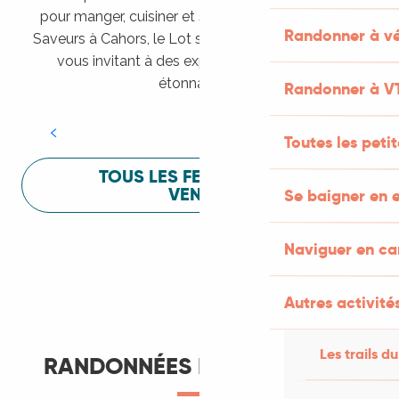
pour manger, cuisiner et s’amuser pendant Lot of
Randonner à vé
Saveurs à Cahors, le Lot sait vous mettre à l’aise en
vous invitant à des expériences sensorielles
Festival Lot of Saveurs
étonnantes !
Randonner à V
LIRE LA SUITE
Toutes les peti
TOUS LES FESTIVALS À
VENIR
Se baigner en e
Naviguer en c
Autres activités
Les trails du
RANDONNÉES ET ITINÉRANCE