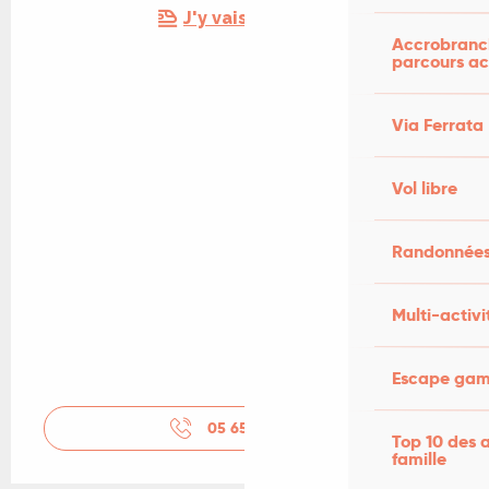
J'y vais en train !
Accrobranch
parcours ac
Via Ferrata
Vol libre
Randonnées
Multi-activi
Escape game
05 65 36 95
▒▒
Top 10 des a
famille