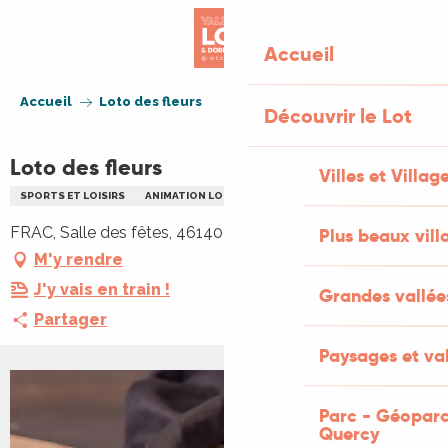
Aller
au
Accueil
contenu
principal
Accueil
Loto des fleurs
Découvrir le Lot
Loto des fleurs
Villes et Villag
SPORTS ET LOISIRS
ANIMATION LOCALE
FLEURS PLANTES
LOTO
FRAC, Salle des fêtes, 46140 Cambayrac
Plus beaux vill
M'y rendre
J'y vais en train !
Grandes vallée
Partager
Paysages et val
+1 PHOTO
Parc - Géoparc
Quercy