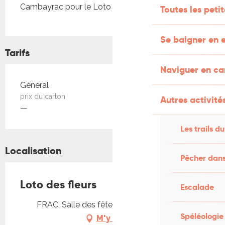
Cambayrac pour le Loto des fleurs.
Toutes les peti
Se baigner en e
Tarifs
Naviguer en c
Tarifs 2026
Général
prix du carton
Autres activités
—
Les trails du
Localisation
Pêcher dans
Loto des fleurs
Escalade
FRAC, Salle des fêtes, 46140 Cambayrac
Spéléologie
M'y rendre