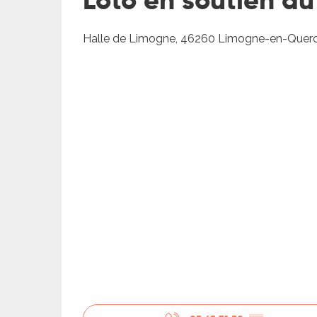
Loto en soutien au
ages
Halle de Limogne, 46260 Limogne-en-Quer
es
es