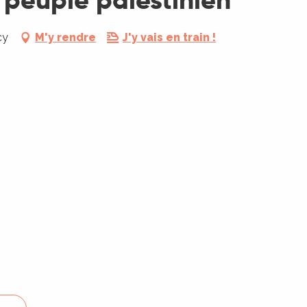
 peuple palestinien
cy
M'y rendre
J'y vais en train !