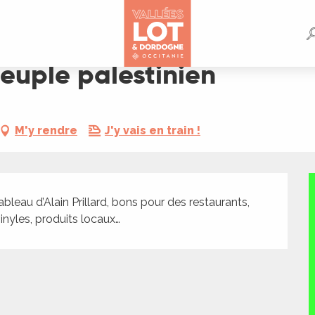
peuple palestinien
M'y rendre
J'y vais en train !
bleau d’Alain Prillard, bons pour des restaurants, 
vinyles, produits locaux…