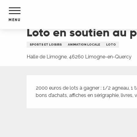
Aller
Accueil
Loto en soutien au peuple palestinien
au
contenu
MENU
principal
Loto en soutien au 
NTS
MENTS
SPORTS ET LOISIRS
ANIMATION LOCALE
LOTO
S
URS
Halle de Limogne, 46260 Limogne-en-Quercy
Description
du Lot
2000 euros de lots à gagner : 1/2 agneau, 1 ta
dans
bons d’achats, affiches en sérigraphie, livres, 
s le
e