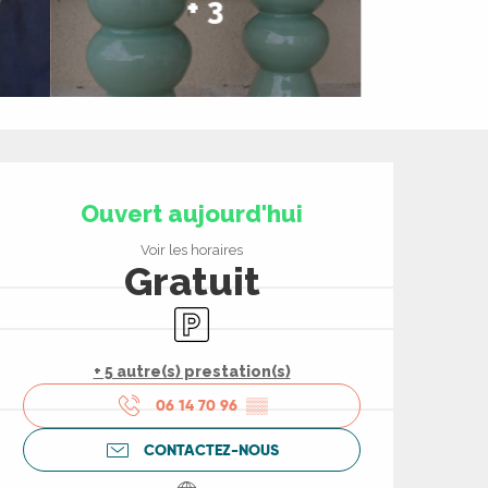
+ 3
Ouverture et coord
Ouvert aujourd'hui
Voir les horaires
Gratuit
Parking
+ 5 autre(s) prestation(s)
06 14 70 96
▒▒
CONTACTEZ-NOUS