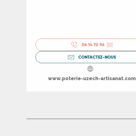
ts
rs
06 14 70 96
▒▒
ns
CONTACTEZ-NOUS
ue
www.poterie-uzech-artisanat.com