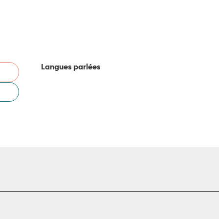
Langues parlées
Langues parlées