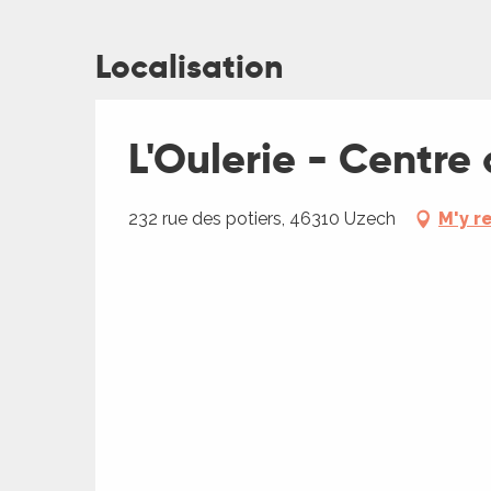
Localisation
L'Oulerie - Centre 
232 rue des potiers, 46310 Uzech
M'y r
R