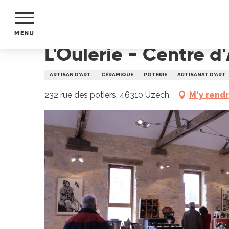
Aller
Accueil
L'Oulerie - Centre d'Art Potier
au
contenu
MENU
principal
L'Oulerie - Centre d'
NTS
MENTS
ARTISAN D'ART
CÉRAMIQUE
POTERIE
ARTISANAT D'ART
S
URS
232 rue des potiers, 46310 Uzech
M'y rend
du Lot
dans
s le
e