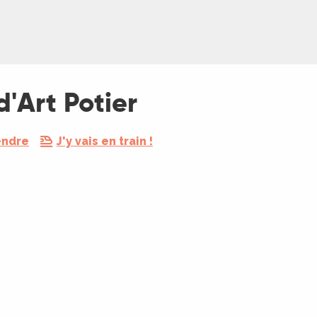
d'Art Potier
endre
J'y vais en train !