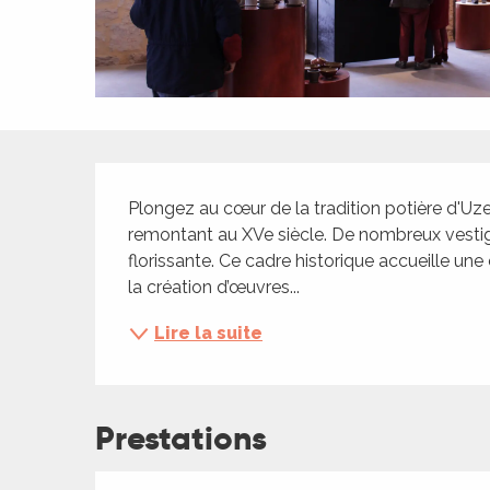
ches,
 et
car
ues
a
Description
ents
Plongez au cœur de la tradition potière d'Uze
es
remontant au XVe siècle. De nombreux vestige
florissante. Ce cadre historique accueille u
ents
la création d’œuvres...
es
ités
Lire la suite
ames
piste
Prestations
 faire