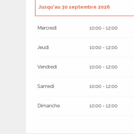
Jusqu'au
30 septembre 2026
Du
1 avril 2026
au
30 juin 2026
Mercredi
10:00 - 12:00
ages
Jeudi
10:00 - 12:00
Vendredi
10:00 - 12:00
es
es
Samedi
10:00 - 12:00
Dimanche
10:00 - 12:00