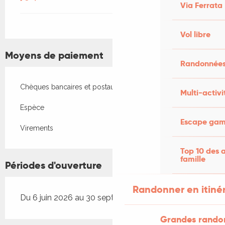
Via Ferrata
Vol libre
Moyens de paiement
Randonnées
Chèques bancaires et postaux
Multi-activi
Espèce
Escape game
Virements
Top 10 des a
famille
Périodes d'ouverture
Randonner en itiné
Du 6 juin 2026 au 30 septembre 2026
Grandes rando