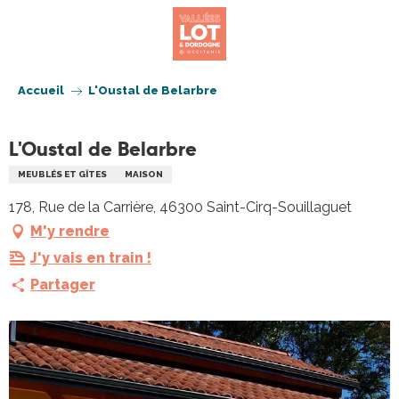
Aller
au
contenu
principal
Accueil
L'Oustal de Belarbre
L'Oustal de Belarbre
MEUBLÉS ET GÎTES
MAISON
178, Rue de la Carrière, 46300 Saint-Cirq-Souillaguet
M'y rendre
J'y vais en train !
Partager