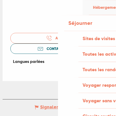
Hébergement
Séjourner
Sites de visites
APPELER
CONTACTEZ-NOUS
Toutes les activ
Langues parlées
Langues parlées
Toutes les ran
Voyager respo
Voyager sans v
Signaler une erreur