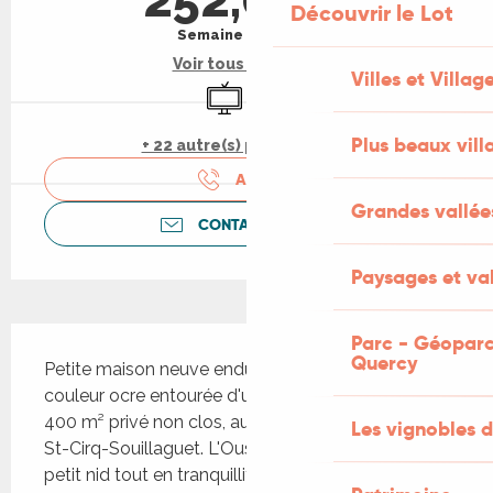
Découvrir le Lot
Semaine (meublé)
Voir tous les tarifs
Villes et Villag
Télévision
Parking
Plus beaux vill
+ 22 autre(s) prestation(s)
APPELER
Grandes vallée
CONTACTEZ-NOUS
Paysages et val
Description
Parc - Géoparc
Quercy
Petite maison neuve enduite à la chaux de 
couleur ocre entourée d'un jardin ombragé de 
400 m² privé non clos, aux abords du village de 
Les vignobles d
St-Cirq-Souillaguet. L'Oustal de Belarbre est un 
petit nid tout en tranquillité et en pleine nature. 