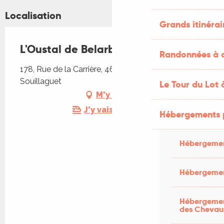
Localisation
Grands itinérai
L'Oustal de Belarbre
Randonnées à c
178, Rue de la Carrière, 46300 Saint-Cirq-
Souillaguet
Le Tour du Lot 
M'y rendre
J'y vais en train !
Hébergements 
Hébergemen
Hébergemen
Hébergement
des Chevau