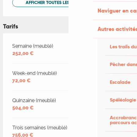
AFFICHER TOUTES LES PRESTATIONS
Naviguer en c
Tarifs
Autres activités
Tarifs 2026
Semaine (meublé)
Les trails du
252,00 €
Pêcher dans
Week-end (meublé)
72,00 €
Escalade
Spéléologie
Quinzaine (meublé)
504,00 €
Accrobranch
parcours ac
Trois semaines (meublé)
756,00 €