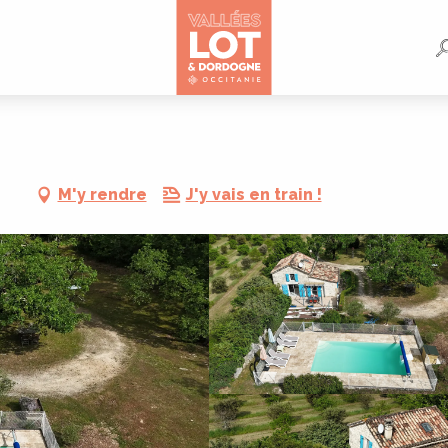
M'y rendre
J'y vais en train !