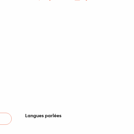
Langues parlées
Langues parlées