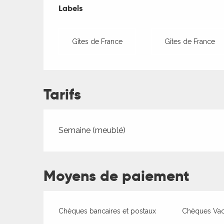
Offres de presta
Labels
Labels
Gîtes de France
Gîtes de France
Tarifs
Tarifs 2026
Semaine (meublé)
ages
Moyens de paiement
es
es
Chèques bancaires et postaux
Chèques Va