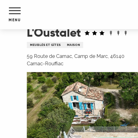
Aller
Accueil
L'Oustalet
au
contenu
MENU
principal
L'Oustalet
NTS
MENTS
MEUBLÉS ET GÎTES
MAISON
S
URS
59 Route de Carnac, Camp de Marc, 46140
Carnac-Rouffiac
du Lot
dans
s le
e