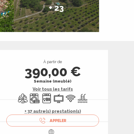
+ 23
Ouverture et coord
À partir de
390,00 €
Semaine (meublé)
Voir tous les tarifs
Air conditionné
Lave linge
Lave vaisselle
Télévision
WiFi
Piscine
+ 37 autre(s) prestation(s)
APPELER