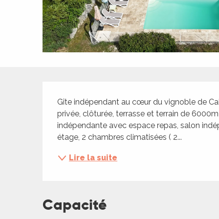
ches,
 et
car
ues
a
Description
ents
Gîte indépendant au cœur du vignoble de Caho
es
privée, clôturée, terrasse et terrain de 6000
ents
indépendante avec espace repas, salon indépe
es
ités
étage, 2 chambres climatisées ( 2...
ames
Lire la suite
piste
 faire
Capacité