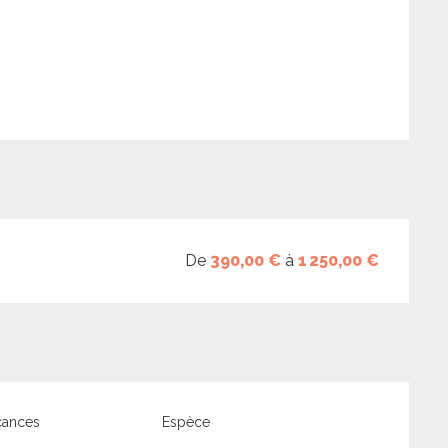
tions
De
390,00 €
à
1 250,00 €
cances
Espèce