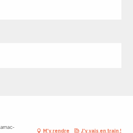
Carnac-
M'y rendre
J'y vais en train !