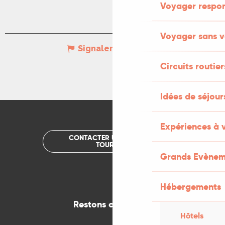
Voyager respo
Voyager sans v
Signaler une erreur
Circuits routier
Idées de séjou
Expériences à 
CONTACTER UN OFFICE DE
TOURISME
Grands Evènem
Hébergements
Restons connectés
Hôtels