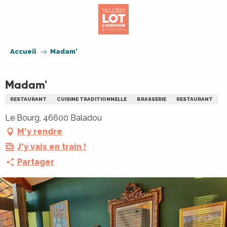
Aller
au
contenu
principal
Accueil
Madam'
Madam'
RESTAURANT
CUISINE TRADITIONNELLE
BRASSERIE
RESTAURANT
Le Bourg, 46600 Baladou
M'y rendre
J'y vais en train !
Partager