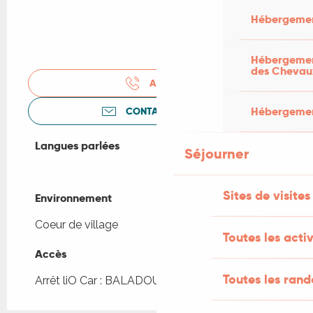
Hébergemen
Hébergement
des Chevau
APPELER
Hébergement
CONTACTEZ-NOUS
Langues parlées
Langues parlées
Séjourner
Sites de visites
Environnement
Environnement
Coeur de village
Toutes les activ
Accès
Accès
Toutes les ran
Arrêt liO Car : BALADOU - Bourg à 211m