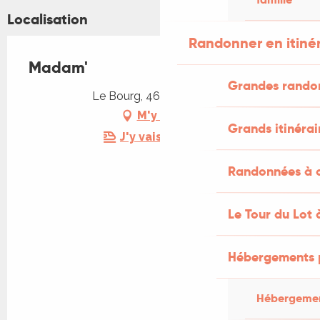
Localisation
Randonner en itiné
Madam'
Grandes rando
Le Bourg, 46600 Baladou
M'y rendre
Grands itinérai
J'y vais en train !
Randonnées à c
Le Tour du Lot 
Hébergements 
Hébergemen