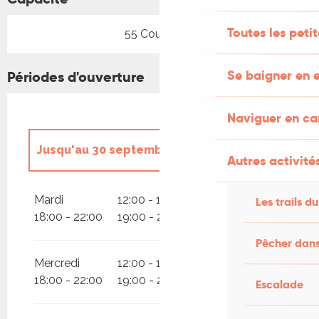
Toutes les peti
55 Couvert(s)
Se baigner en e
Périodes d'ouverture
Naviguer en c
Jusqu'au
30 septembre 2026
Autres activités
Du
6 février 2026
au
30 avril 2026
Mardi
12:00 - 14:00
12:00 - 15:00
Les trails du
18:00 - 22:00
19:00 - 22:00
Du
1 octobre 2026
au
31 décembre
2026
Pêcher dans
Mercredi
12:00 - 14:00
12:00 - 15:00
Du
1 octobre 2026
au
20 décembre
2026
18:00 - 22:00
19:00 - 22:00
Escalade