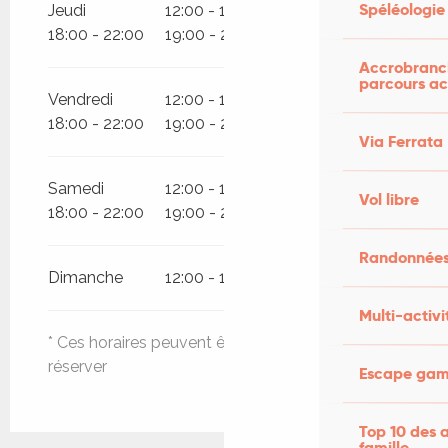
Spéléologie
Jeudi
12:00 - 14:00
12:00 - 15:00
18:00 - 22:00
19:00 - 22:00
Accrobranch
parcours ac
Vendredi
12:00 - 14:00
12:00 - 15:00
18:00 - 22:00
19:00 - 22:00
Via Ferrata
Samedi
12:00 - 14:00
12:00 - 15:00
Vol libre
18:00 - 22:00
19:00 - 22:00
Randonnées
Dimanche
12:00 - 14:00
12:00 - 17:00
Multi-activi
* Ces horaires peuvent être modifiés, pensez à
réserver
Escape game
Top 10 des a
famille