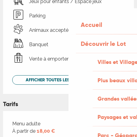
Jeux pour enfants / Espace jeux
Parking
Accueil
Animaux acceptés
Découvrir le Lot
Banquet
Vente à emporter
Villes et Villag
Plus beaux vill
AFFICHER TOUTES LES PRESTATIONS
Grandes vallée
Tarifs
Paysages et val
Tarifs 2026
Menu adulte
À partir de
18,00 €
Parc - Géoparc