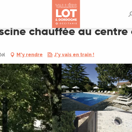
ntre de Martel
iscine chauffée au centre
tel
M'y rendre
J'y vais en train !