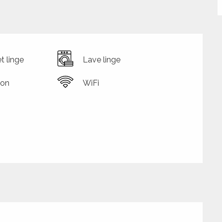
t linge
Lave linge
ion
WiFi