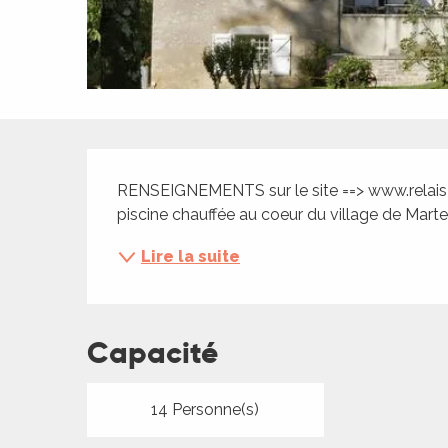
ches,
 et
car
ues
a
Description
ents
RENSEIGNEMENTS sur le site ==> www.relais
es
piscine chauffée au coeur du village de Marte
ents
Lire la suite
es
ités
ames
piste
Capacité
 faire
14 Personne(s)