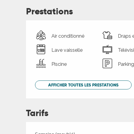
Prestations
Air conditionné
Draps e
Lave vaisselle
Télévis
Piscine
Parking
AFFICHER TOUTES LES PRESTATIONS
Tarifs
Tarifs 2026