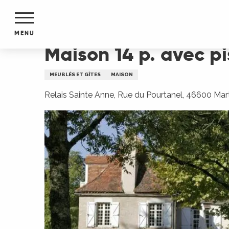
Aller
Accueil
Maison 14 p. avec piscine chauffée au ce
au
contenu
MENU
principal
Maison 14 p. avec p
NTS
MENTS
MEUBLÉS ET GÎTES
MAISON
S
URS
Relais Sainte Anne, Rue du Pourtanel, 46600 Mar
du Lot
dans
s le
e