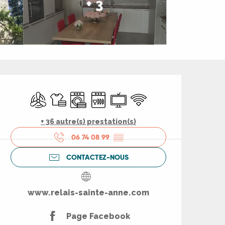
+ 3
Ouverture et coord
Air conditionné
Draps et linge
Lave linge
Lave vaisselle
Télévision
WiFi
+ 36 autre(s) prestation(s)
06 74 08 99
▒▒
CONTACTEZ-NOUS
www.relais-sainte-anne.com
Page Facebook