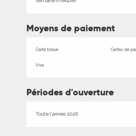
Semaine (meublé)
Moyens de paiement
ages
Carte bleue
Cartes de pa
Visa
es
es
Périodes d'ouverture
Toute l'année 2026