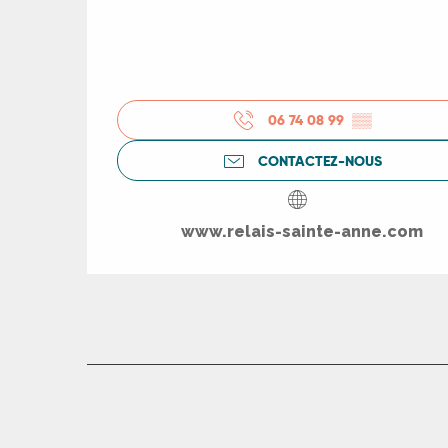
ts
rs
06 74 08 99
▒▒
ns
CONTACTEZ-NOUS
ue
www.relais-sainte-anne.com