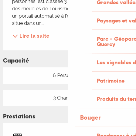
personnes, est classée 3 Etoiles dans la catégorie 
Grandes vallée
des meublés de Tourisme. Le terrain est clos par 
un portail automatisé à l'entrée. La location se 
Paysages et val
situe dans un...
Lire la suite
Parc - Géoparc
Quercy
Capacité
Les vignobles d
6 Personne(s)
Patrimoine
3 Chambre(s)
Produits du ter
Prestations
Bouger
Randonner à v