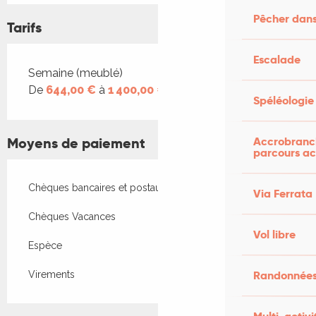
Pêcher dans
Tarifs
Escalade
Tarifs 2026
Semaine (meublé)
De
644,00 €
à
1 400,00 €
Spéléologie
Accrobranch
Moyens de paiement
parcours ac
Chèques bancaires et postaux
Via Ferrata
Chèques Vacances
Vol libre
Espèce
Randonnées
Virements