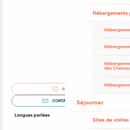
Hébergements 
Hébergemen
Hébergemen
Hébergement
des Chevau
Hébergement
APPELER
CONTACTEZ-NOUS
Séjourner
Langues parlées
Langues parlées
Sites de visites