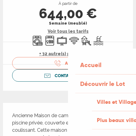
À partir de
644,00 €
Semaine (meublé)
Voir tous les tarifs
Lave linge
Lave vaisselle
Télévision
WiFi
Jeux pour enfants / Espa
Piscine
+ 32 autre(s) prestation(s)
APPELER
Accueil
CONTACTEZ-NOUS
Découvrir le Lot
Villes et Villag
Description
Ancienne Maison de campagne restaurée avec sa 
Plus beaux vill
piscine privée, couverte et sécurisée par un abri 
coulissant. Cette maison prévue pour 6 