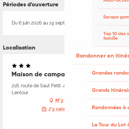
Multi-activi
Périodes d'ouverture
Escape game
Du 6 juin 2026 au 19 septembre 2026
Top 10 des a
famille
Localisation
Randonner en itiné
Grandes rando
Maison de campagne
218, route de Saut Petit, 46500 Mayrinhac-
Grands itinérai
Lentour
M'y rendre
Randonnées à c
J'y vais en train !
Le Tour du Lot 