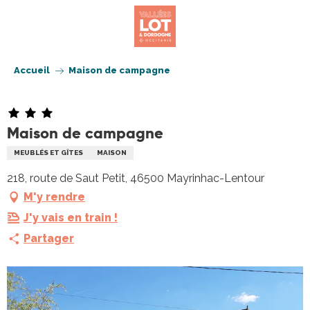
Aller
au
contenu
principal
Accueil
Maison de campagne
Maison de campagne
MEUBLÉS ET GÎTES
MAISON
218, route de Saut Petit, 46500 Mayrinhac-Lentour
M'y rendre
J'y vais en train !
Partager