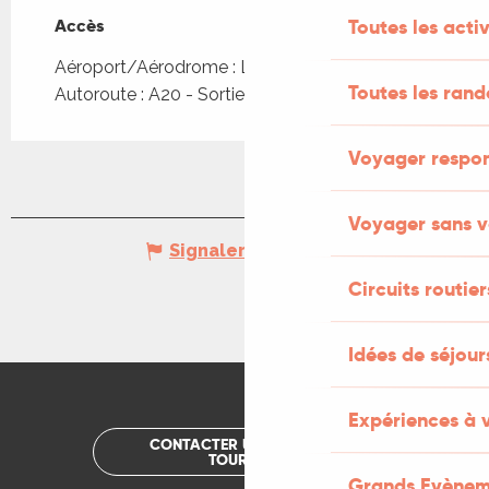
Accès
Accès
Toutes les activ
Aéroport/Aérodrome : Limoges à 161km
Toutes les ran
Autoroute : A20 - Sortie 54 ou 56
Voyager respo
Voyager sans v
Signaler une erreur
Circuits routier
Idées de séjou
Expériences à 
CONTACTER UN OFFICE DE
TOURISME
Grands Evènem