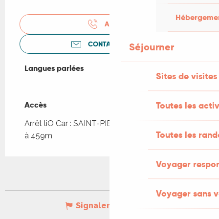
Hébergement
APPELER
CONTACTEZ-NOUS
Séjourner
Langues parlées
Langues parlées
Sites de visites
Accès
Accès
Toutes les activ
Arrêt liO Car : SAINT-PIERRE-TOIRAC - Bourg
Toutes les ran
à 459m
Voyager respo
Voyager sans v
Signaler une erreur