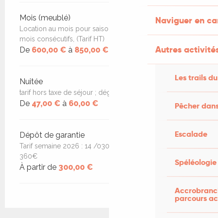
Mois (meublé)
Naviguer en c
Location au mois pour saisonniers: maxi durée, deux
mois consécutifs, (Tarif HT)
Autres activités
De
600,00 €
à
850,00 €
Les trails du
Nuitée
tarif hors taxe de séjour ; dégressif avec durée location
De
47,00 €
à
60,00 €
Pêcher dans
Escalade
Dépôt de garantie
Tarif semaine 2026 : 14 /0302/05: 329€ 02/0504/07:
360€
Spéléologie
À partir de
300,00 €
Accrobranch
parcours ac