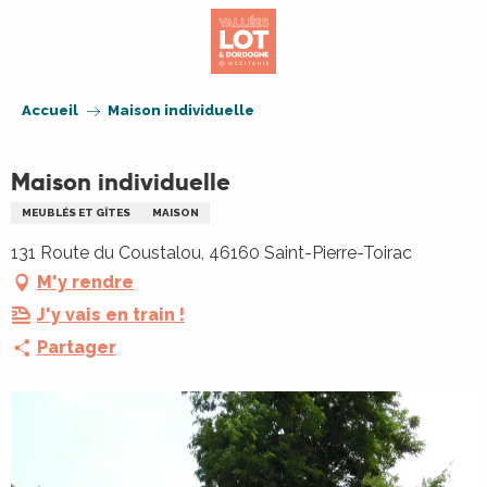
Aller
au
contenu
principal
Accueil
Maison individuelle
Maison individuelle
MEUBLÉS ET GÎTES
MAISON
131 Route du Coustalou, 46160 Saint-Pierre-Toirac
M'y rendre
J'y vais en train !
Partager