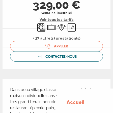
329,00 €
Semaine (meublé)
Voir tous les tarifs
Lave linge
Télévision
WiFi
Parking
+ 27 autre(s) prestation(s)
APPELER
CONTACTEZ-NOUS
Description
Dans beau village classé de la vallée du Lot, 
maison individuelle sans vis à vis, non mitoyenne, 
Accueil
très grand terrain non clos ombragé . A 150m bar/ 
restaurant épicerie, pain, journaux. Animation 