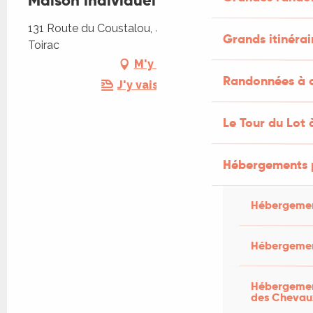
Maison individuelle
131 Route du Coustalou, 46160 Saint-Pierre-
Grands itinérai
Toirac
M'y rendre
Randonnées à c
J'y vais en train !
Le Tour du Lot 
Hébergements 
Hébergemen
Hébergemen
Hébergement
des Chevau