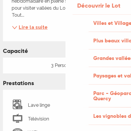
hebdomadaire en pleine saison. -Départ idéal 
Découvrir le Lot
pour visiter vallées du Lot; du Célé de l''Aveyron . -
Tout...
Villes et Villag
Lire la suite
Plus beaux vill
Capacité
Grandes vallée
3 Personne(s)
Paysages et val
Prestations
Parc - Géoparc
Quercy
Lave linge
Les vignobles d
Télévision