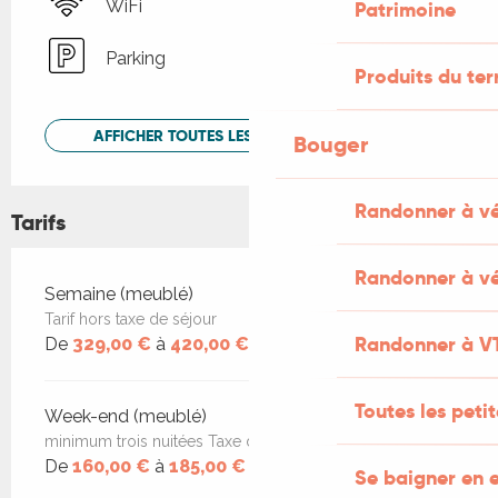
WiFi
Patrimoine
Parking
Produits du ter
AFFICHER TOUTES LES PRESTATIONS
Bouger
Randonner à v
Tarifs
Randonner à vé
Tarifs 2026
Semaine (meublé)
Tarif hors taxe de séjour
Randonner à V
De
329,00 €
à
420,00 €
Toutes les peti
Week-end (meublé)
minimum trois nuitées Taxe de séjour en sus
De
160,00 €
à
185,00 €
Se baigner en e