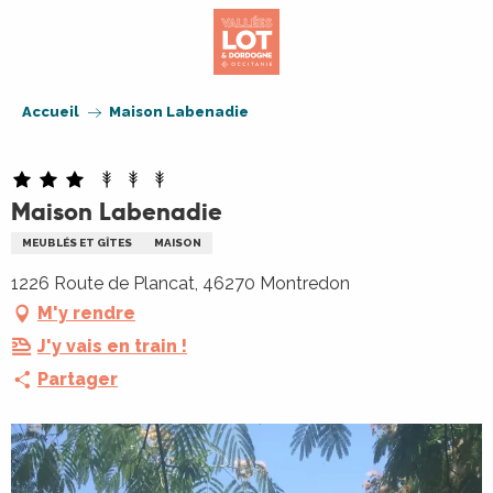
Aller
au
contenu
principal
Accueil
Maison Labenadie
Maison Labenadie
MEUBLÉS ET GÎTES
MAISON
1226 Route de Plancat, 46270 Montredon
M'y rendre
J'y vais en train !
Partager