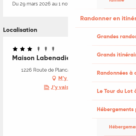
Du 29 mars 2026 au 1 novembre 2026
Randonner en itiné
Localisation
Grandes rando
Grands itinérai
Maison Labenadie
1226 Route de Plancat, 46270 Montredon
Randonnées à c
M'y rendre
J'y vais en train !
Le Tour du Lot 
Hébergements 
Hébergemen