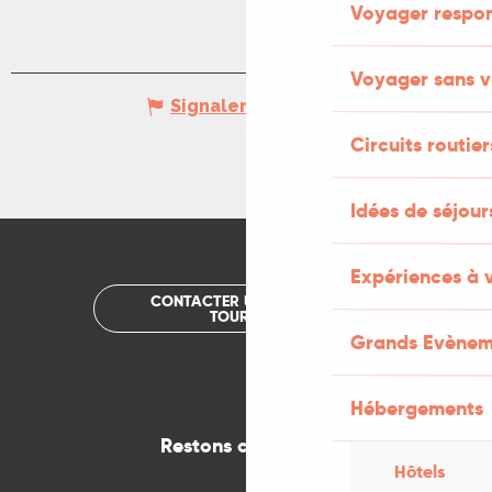
Voyager respo
Voyager sans v
Signaler une erreur
Circuits routier
Idées de séjou
Expériences à 
CONTACTER UN OFFICE DE
TOURISME
Grands Evènem
Hébergements
Restons connectés
Hôtels