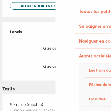
AFFICHER TOUTES LES PRESTATIONS
Toutes les peti
Offres de prestations
Se baigner en e
Labels
Labels
Naviguer en c
Gîtes de France
Autres activités
Gîtes de France
Les trails du
Pêcher dans
Tarifs
Escalade
Tarifs 2026
Semaine (meublé)
Location période du 29/03/2025 au 01/11/2025