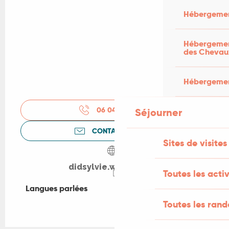
Hébergemen
Hébergement
des Chevau
Hébergement
06 04 40 64
▒▒
Séjourner
CONTACTEZ-NOUS
Sites de visites
didsylvie.wixsite.com
Toutes les activ
Langues parlées
Langues parlées
Toutes les ran