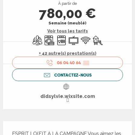
À partir de
780,00 €
Semaine (meublé)
Voir tous les tarifs
Air conditionné
Lave linge
Lave vaisselle
Télévision
WiFi
Jeux pour enfants 
+ 42 autre(s) prestation(s)
06 04 40 64
▒▒
CONTACTEZ-NOUS
didsylvie.wixsite.com
Description
ESPRIT LO(F)T A LA CAMPAGNE Vous aimez les 