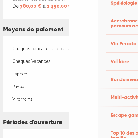
Spéléologie
De
780,00 €
à
1 490,00 €
Accrobranch
parcours ac
Moyens de paiement
Via Ferrata
Chèques bancaires et postaux
Vol libre
Chèques Vacances
Espèce
Randonnées
Paypal
Multi-activi
Virements
Escape game
Périodes d'ouverture
Top 10 des a
famille