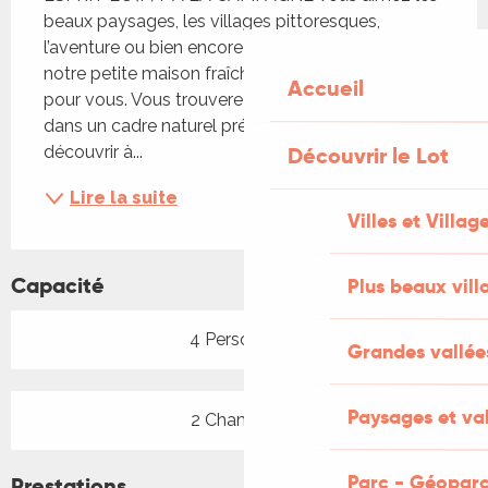
beaux paysages, les villages pittoresques, 
l’aventure ou bien encore les bonnes tables, alors 
notre petite maison fraîche et douillette est faite 
Accueil
pour vous. Vous trouverez le calme et la sérénité 
dans un cadre naturel préservé. Vous pourrez 
découvrir à...
Découvrir le Lot
Lire la suite
Villes et Villag
Capacité
Plus beaux vill
4 Personne(s)
Grandes vallée
Paysages et val
2 Chambre(s)
Parc - Géoparc
Prestations