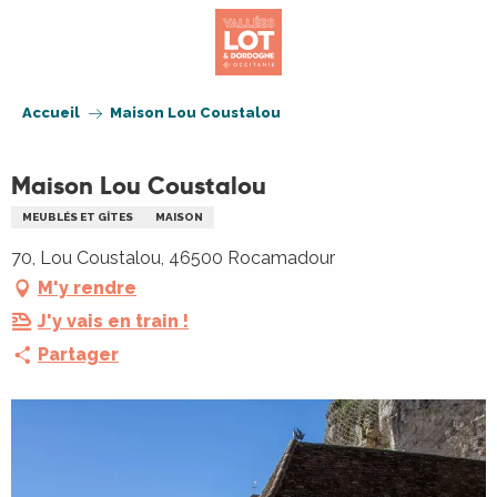
Aller
au
contenu
principal
Accueil
Maison Lou Coustalou
Maison Lou Coustalou
MEUBLÉS ET GÎTES
MAISON
70, Lou Coustalou, 46500 Rocamadour
M'y rendre
J'y vais en train !
Partager