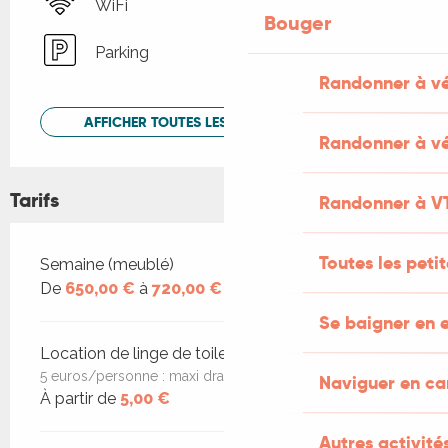
WiFi
Bouger
Parking
Randonner à v
AFFICHER TOUTES LES PRESTATIONS
Randonner à vé
Tarifs
Randonner à V
Toutes les peti
Tarifs 2026
Semaine (meublé)
De
650,00 €
à
720,00 €
Se baigner en e
Location de linge de toilette
5 euros/personne : maxi drap de bain/serviette
Naviguer en c
À partir de
5,00 €
Autres activités