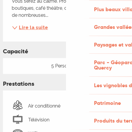
Vous serez au calme. Proche des restaurants, 
boutiques, café théâtre, du sanctuaire, au départ 
Plus beaux vill
de nombreuses...
Grandes vallée
Lire la suite
Paysages et val
Capacité
Parc - Géoparc
5 Personne(s)
Quercy
Prestations
Les vignobles d
Patrimoine
Air conditionné
Télévision
Produits du ter