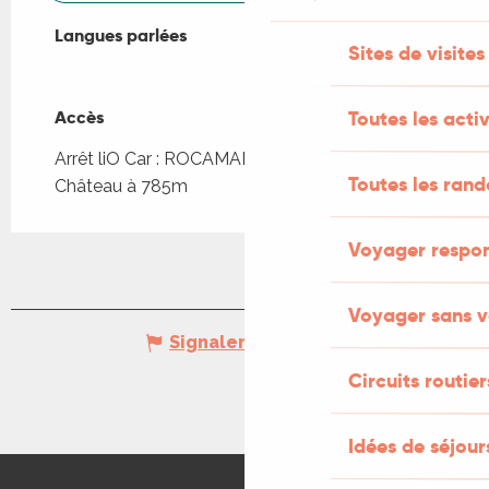
Langues parlées
Langues parlées
Sites de visites
Accès
Accès
Toutes les activ
Arrêt liO Car : ROCAMADOUR - Ascenseur
Toutes les ran
Château à 785m
Voyager respo
Voyager sans v
Signaler une erreur
Circuits routier
Idées de séjou