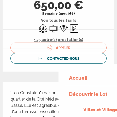
650,00 €
Semaine (meublé)
Voir tous les tarifs
Air conditionné
Télévision
WiFi
Parking
+ 25 autre(s) prestation(s)
APPELER
CONTACTEZ-NOUS
Accueil
Description
"Lou Coustalou", maison située dans le vieux 
Découvrir le Lot
quartier de la Cité Médiévale, avant la Porte 
Basse. Elle est agréable, confortable et dispose 
Villes et Villag
d'une terrasse ensoleillée avec salon de jardin. 