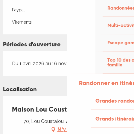
Randonnées
Paypal
Virements
Multi-activi
Escape game
Périodes d'ouverture
Top 10 des a
Du 1 avril 2026 au 16 novembre 2026
famille
Randonner en itiné
Localisation
Grandes rando
Maison Lou Coustalou
Grands itinérai
70, Lou Coustalou, 46500 Rocamadour
M'y rendre