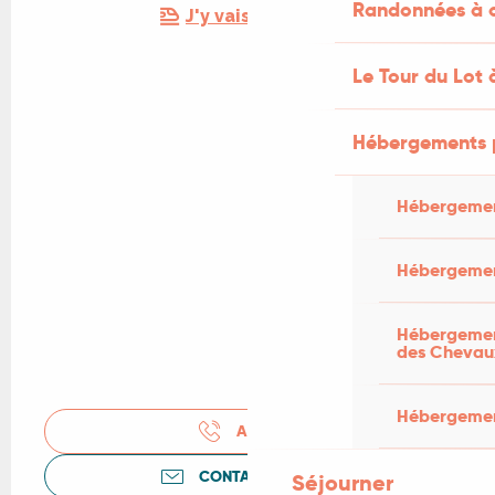
Randonnées à c
J'y vais en train !
Le Tour du Lot 
Hébergements 
Hébergemen
Hébergemen
Hébergement
des Chevau
Hébergement
APPELER
CONTACTEZ-NOUS
Séjourner