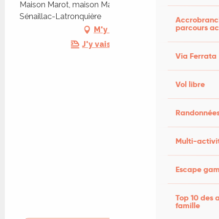
Maison Marot, maison Marot, Pratoucy, 46210
Sénaillac-Latronquière
Accrobranch
parcours ac
M'y rendre
J'y vais en train !
Via Ferrata
Vol libre
Randonnées
Multi-activi
Escape game
Top 10 des a
famille