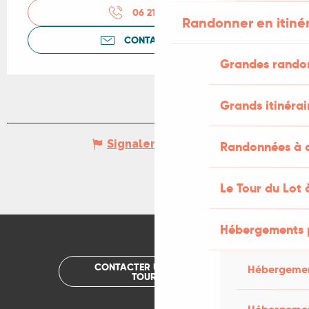
06 21 99 51
▒▒
Randonner en itiné
CONTACTEZ-NOUS
Grandes rando
Grands itinérai
Signaler une erreur
Randonnées à c
Le Tour du Lot 
Hébergements 
CONTACTER UN OFFICE DE
Hébergemen
TOURISME