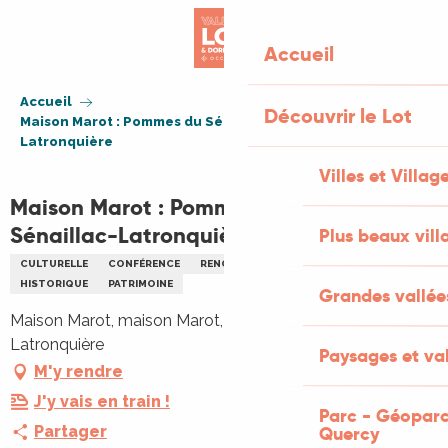
Aller
au
Accueil
contenu
principal
Accueil
Découvrir le Lot
Maison Marot : Pommes du Ségala à Sénaillac-
Latronquière
Villes et Villag
Maison Marot : Pommes du Ségala à
Sénaillac-Latronquière
Plus beaux vill
CULTURELLE
CONFÉRENCE
RENCONTRES
FLEURS PLANTES
HISTORIQUE
PATRIMOINE
Grandes vallée
Maison Marot, maison Marot, Pratoucy, 46210 Sénaillac-
Latronquière
Paysages et val
M'y rendre
J'y vais en train !
Parc - Géoparc
Partager
Quercy