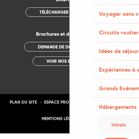
TÉLÉCHARGER L'APPLICATION
Voyager sans v
Circuits routier
Brochures et documentations
DEMANDE DE DOCUMENTATION
Idées de séjou
VOIR NOS BROCHURES
Expériences à 
Grands Evènem
-
-
-
-
PLAN DU SITE
ESPACE PRO
PRESSE
PHOTOTHÈQUE
Hébergements
-
MENTIONS LÉGALES
CGU
Hôtels