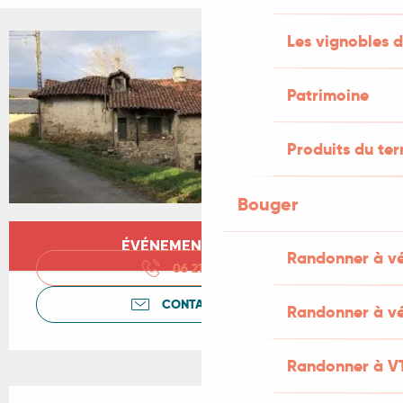
Les vignobles d
+2 PHOTOS
Patrimoine
Produits du ter
Bouger
Ouverture et coordonnées
ÉVÉNEMENT TERMINÉ
Randonner à v
06 21 99 51
▒▒
CONTACTEZ-NOUS
Randonner à vé
Randonner à V
Description