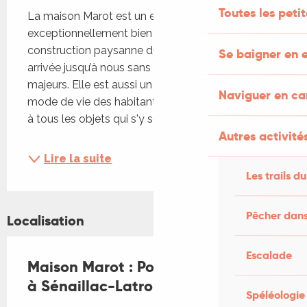
Toutes les peti
La maison Marot est un exemple 
exceptionnellement bien conservé de 
construction paysanne du début du XVIIIe siècle, 
Se baigner en e
arrivée jusqu’à nous sans bouleversements 
majeurs. Elle est aussi un témoignage vivant du 
Naviguer en c
mode de vie des habitants du Haut Ségala grâce 
à tous les objets qui s'y sont accumulés et...
Autres activités
Lire la suite
Les trails du
Pêcher dans
Localisation
Escalade
Maison Marot : Pommes du Ségala
à Sénaillac-Latronquière
Spéléologie