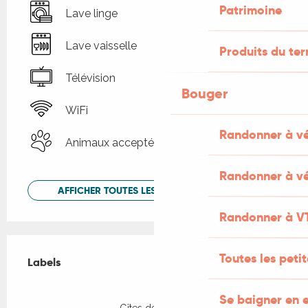
Patrimoine
Lave linge
Lave vaisselle
Produits du ter
Télévision
Bouger
WiFi
Randonner à v
Animaux acceptés
Randonner à vé
AFFICHER TOUTES LES PRESTATIONS
Randonner à V
Offres de prestations
Toutes les peti
Labels
Labels
Se baigner en e