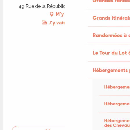
Grandes rando
49 Rue de la République, 46400 Saint-Céré
M'y rendre
Grands itinérai
J'y vais en train !
Randonnées à c
Le Tour du Lot 
Hébergements 
Hébergemen
Hébergemen
Hébergement
des Chevau