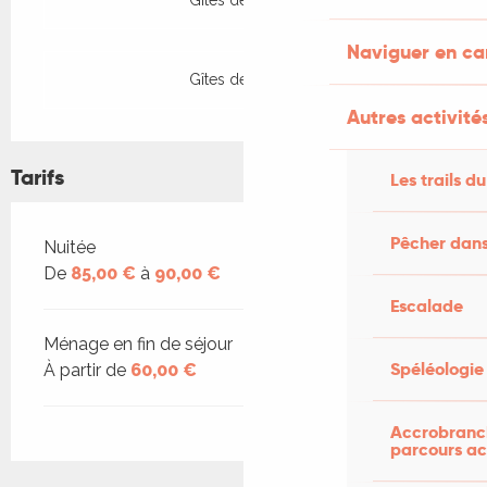
Gîtes de France
Naviguer en c
Gîtes de France
Autres activités
Tarifs
Les trails du
Pêcher dans
Tarifs 2026
Nuitée
De
85,00 €
à
90,00 €
Escalade
Ménage en fin de séjour
Spéléologie
À partir de
60,00 €
Accrobranch
parcours ac