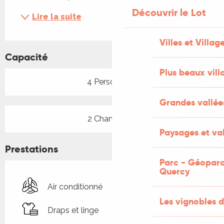
Découvrir le Lot
Lire la suite
Villes et Villag
Capacité
Plus beaux vill
4 Personne(s)
Grandes vallée
2 Chambre(s)
Paysages et val
Prestations
Parc - Géoparc
Quercy
Air conditionné
Les vignobles d
Draps et linge