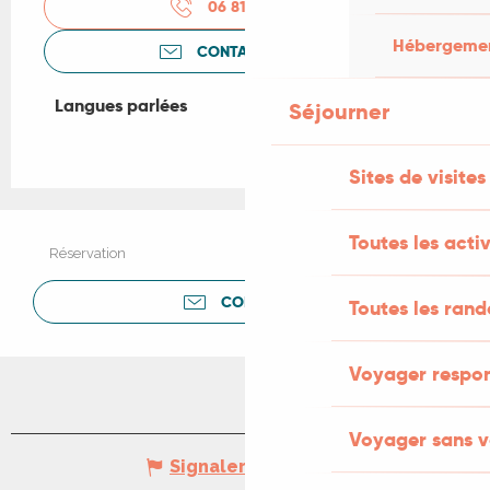
06 81 08 07
▒▒
Hébergement
CONTACTEZ-NOUS
Langues parlées
Langues parlées
Séjourner
Sites de visites
Toutes les activ
Réservation
CONTACTER
Toutes les ran
Voyager respo
Voyager sans v
Signaler une erreur