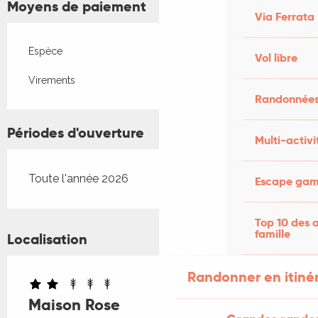
Moyens de paiement
Via Ferrata
Espèce
Vol libre
Virements
Randonnées
Périodes d'ouverture
Multi-activi
Toute l'année 2026
Escape game
Top 10 des a
famille
Localisation
Randonner en itiné
Maison Rose