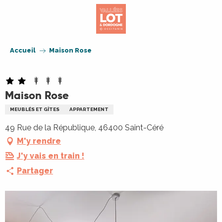
Aller
au
contenu
principal
Accueil
Maison Rose
Maison Rose
MEUBLÉS ET GÎTES
APPARTEMENT
49 Rue de la République, 46400 Saint-Céré
M'y rendre
J'y vais en train !
Partager