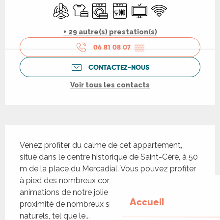
Air conditionné
Draps et linge
Lave linge
Lave vaisselle
Télévision
WiFi
+ 29 autre(s) prestation(s)
06 81 08 07
▒▒
CONTACTEZ-NOUS
Voir tous les contacts
Description
Venez profiter du calme de cet appartement, 
situé dans le centre historique de Saint-Céré, à 50 
m de la place du Mercadial. Vous pouvez profiter 
à pied des nombreux commerces, restaurant et 
animations de notre jolie ville. Vous êtes à 
Accueil
proximité de nombreux sites historiques ou 
naturels, tel que le...