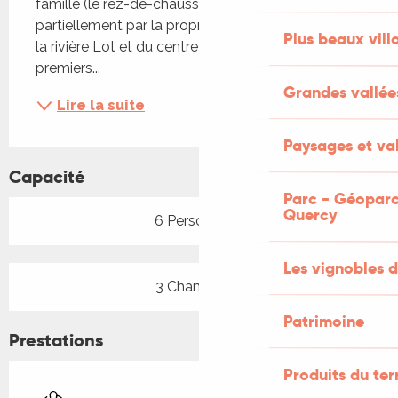
famille (le rez-de-chaussée est occupé 
partiellement par la propriétaire) gîte à 3 kms de 
Plus beaux vill
la rivière Lot et du centre historique , à 1 km des 
premiers...
Grandes vallée
Lire la suite
Paysages et val
Capacité
Parc - Géoparc
Quercy
6 Personne(s)
Les vignobles d
3 Chambre(s)
Patrimoine
Prestations
Produits du ter