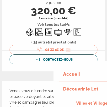
À partir de
320,00 €
Semaine (meublé)
Voir tous les tarifs
Air conditionné
Lave linge
Lave vaisselle
Télévision
WiFi
Parking
+ 35 autre(s) prestation(s)
06 33 63 05
▒▒
CONTACTEZ-NOUS
Accueil
Description
Découvrir le Lot
Venez vous détendre sur la terrasse dans un 
espace verdoyant et arboré d'une maison entre 
ville et campagne lieu idéal pour des vacances en 
Villes et Villag