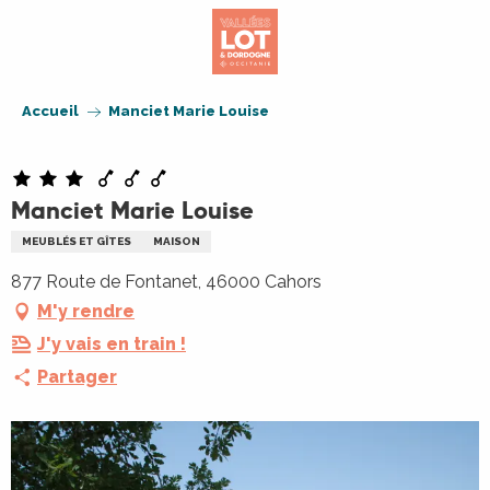
Aller
au
contenu
principal
Accueil
Manciet Marie Louise
Manciet Marie Louise
MEUBLÉS ET GÎTES
MAISON
877 Route de Fontanet, 46000 Cahors
M'y rendre
J'y vais en train !
Partager