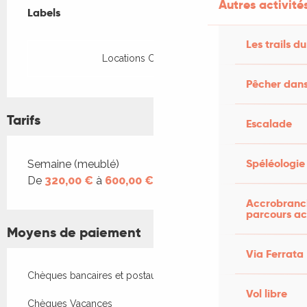
Autres activités
Labels
Labels
Les trails du
Locations CléVacances
Pêcher dans
Tarifs
Escalade
Tarifs 2026
Spéléologie
Semaine (meublé)
De
320,00 €
à
600,00 €
Accrobranch
parcours ac
Moyens de paiement
Via Ferrata
Chèques bancaires et postaux
Vol libre
Chèques Vacances