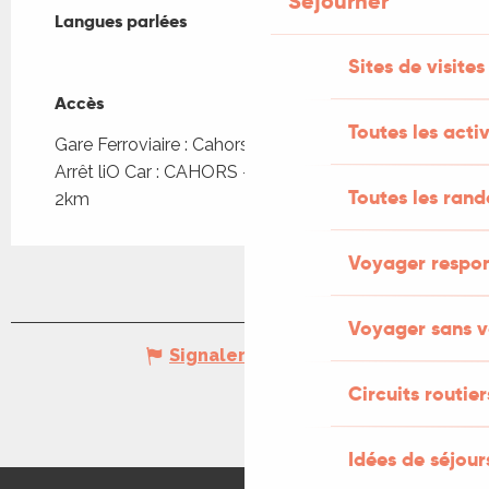
Séjourner
Langues parlées
Langues parlées
Sites de visites
Accès
Accès
Toutes les activ
Gare Ferroviaire : Cahors à 4km
Arrêt liO Car : CAHORS - La Beyne- Carrefour à
Toutes les ran
2km
Voyager respo
Voyager sans v
Signaler une erreur
Circuits routier
Idées de séjou