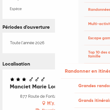
Randonnées
Espèce
Multi-activi
Périodes d'ouverture
Escape game
Toute l'année 2026
Top 10 des a
famille
Localisation
Randonner en itiné
Grandes rando
Manciet Marie Louise
877 Route de Fontanet, 46000 Cahors
Grands itinérai
M'y rendre