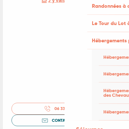
J'y vais en train !
Randonnées à c
Le Tour du Lot 
Hébergements 
Hébergemen
Hébergemen
Hébergement
des Chevau
06 33 63 05
▒▒
Hébergement
CONTACTEZ-NOUS