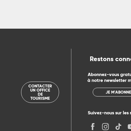
ns
ue
Restons conn
Abonnez-vous grat
à notre newsletter 
CONTACTER
UN OFFICE
JE M'ABONNE
DE
TOURISME
Suivez-nous sur les 