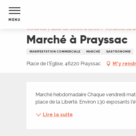
Aller
Accueil
Marché à Prayssac
au
contenu
MENU
principal
Vendredi 7 août de 08:00 à 12:00 / Vendredi 14 ao
Marché à Prayssac
NTS
MENTS
S
MANIFESTATION COMMERCIALE
MARCHÉ
GASTRONOMIE
URS
Place de l'Eglise, 46220 Prayssac
M'y rend
du Lot
Description
dans
Marché hebdomadaire Chaque vendredi matin de
s le
place de la Liberté. Environ 130 exposants l'été
Lire la suite
e