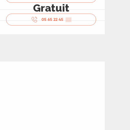
Gratuit
05 65 22 45
▒▒