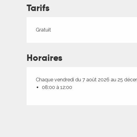
ches,
Tarifs
 et
car
ues
Tarifs 2026
Gratuit
a
ents
Horaires
es
ents
Chaque vendredi du 7 août 2026 au 25 déc
es
ités
08:00 à 12:00
ames
piste
 faire