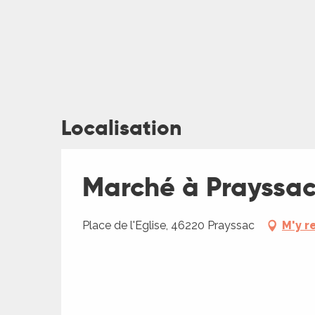
ages
Localisation
es
Marché à Prayssa
es
Place de l'Eglise, 46220 Prayssac
M'y r