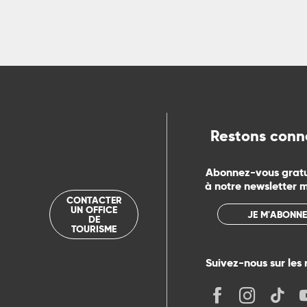
ns
ue
Restons conn
Abonnez-vous grat
à notre newsletter 
CONTACTER
UN OFFICE
JE M'ABONNE
DE
TOURISME
Suivez-nous sur les 
its