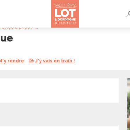
07:00 à 13:00 / ...
que
M'y rendre
J'y vais en train !