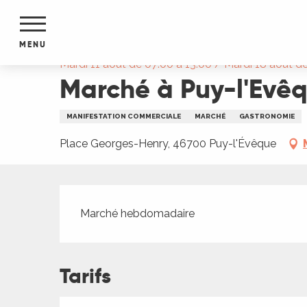
Aller
Accueil
Marché à Puy-l'Evêque
au
contenu
MENU
principal
Mardi 11 août de 07:00 à 13:00 / Mardi 18 août de 
Marché à Puy-l'Evê
NTS
MENTS
S
MANIFESTATION COMMERCIALE
MARCHÉ
GASTRONOMIE
URS
Place Georges-Henry, 46700 Puy-l'Évêque
du Lot
Description
dans
Marché hebdomadaire
s le
Tarifs
e