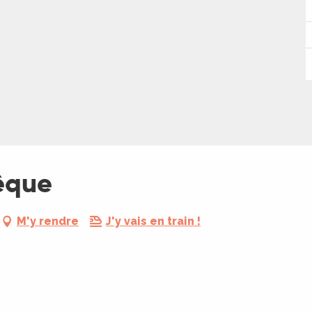
êque
M'y rendre
J'y vais en train !