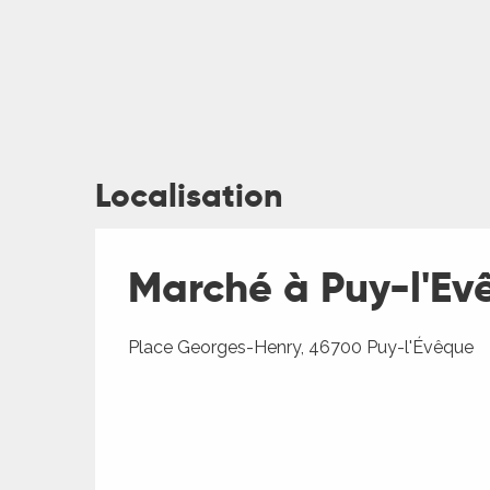
ages
Localisation
es
Marché à Puy-l'Ev
es
Place Georges-Henry, 46700 Puy-l'Évêque