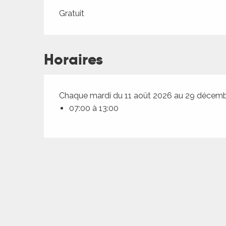
ches,
Tarifs 2026
Gratuit
 et
car
ues
Horaires
a
ents
Chaque mardi du 11 août 2026 au 29 décem
es
07:00 à 13:00
ents
es
ités
ames
piste
 faire