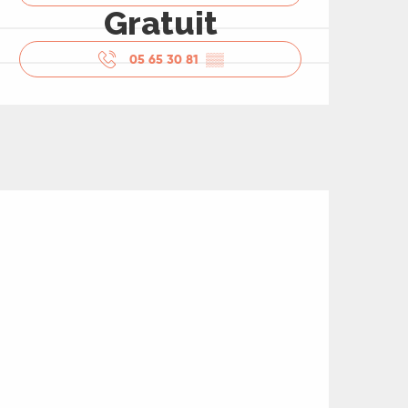
Gratuit
05 65 30 81
▒▒