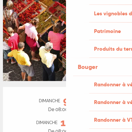
Les vignobles d
Patrimoine
Produits du ter
Bouger
Randonner à v
Ouverture et coordonnées
9
DIMANCHE
AOÛT
Randonner à vé
De 08:00 à 12:30
Randonner à V
16
DIMANCHE
AOÛT
De 08:00 à 12:30