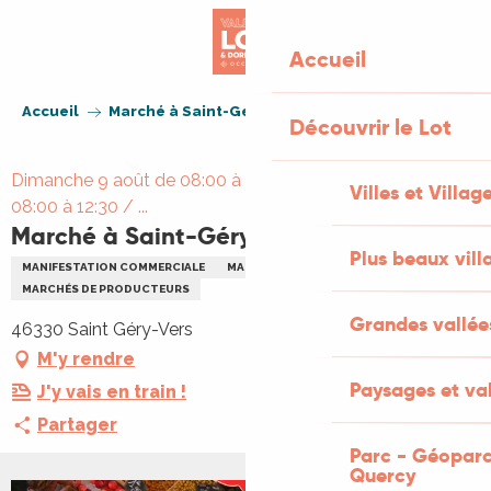
Aller
au
Accueil
contenu
principal
Accueil
Marché à Saint-Géry
Découvrir le Lot
Dimanche 9 août de 08:00 à 12:30 / Dimanche 16 août de
Villes et Villag
08:00 à 12:30 / ...
Marché à Saint-Géry
Plus beaux vill
MANIFESTATION COMMERCIALE
MARCHÉ
GASTRONOMIE
MARCHÉS DE PRODUCTEURS
Grandes vallée
46330 Saint Géry-Vers
M'y rendre
Paysages et val
J'y vais en train !
Partager
Parc - Géoparc
Quercy