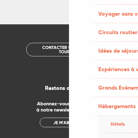
Voyager sans v
Circuits routier
CONTACTER UN OFFICE DE
Idées de séjou
TOURISME
Expériences à 
Grands Evènem
Restons connectés
Abonnez-vous gratuitement
Hébergements
à notre newsletter mensuelle
JE M'ABONNE
Hôtels