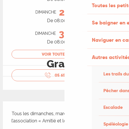
Toutes les peti
23
DIMANCHE
AOÛT
De 08:00 à 12:30
Se baigner en e
30
DIMANCHE
AOÛT
Naviguer en c
De 08:00 à 12:30
VOIR TOUTES LES DATES
Autres activités
Gratuit
Les trails du
05 65 31 40
▒▒
Pêcher dans
Description
Escalade
Tous les dimanches, marché organisé et géré par 
l’association « Amitié et loisirs ».
Spéléologie