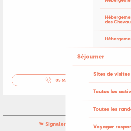
Hébergemen
Hébergement
des Chevau
Hébergement
Séjourner
Sites de visites
05 65 31 40
▒▒
Toutes les activ
Toutes les ran
Signaler une erreur
Voyager respo