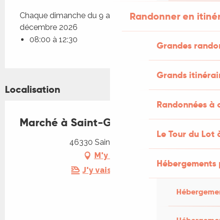
Randonner en itiné
Chaque dimanche du 9 août 2026 au 27
décembre 2026
08:00 à 12:30
Grandes rando
Grands itinérai
Localisation
Randonnées à c
Marché à Saint-Géry
Le Tour du Lot 
46330 Saint Géry-Vers
M'y rendre
Hébergements 
J'y vais en train !
Hébergemen