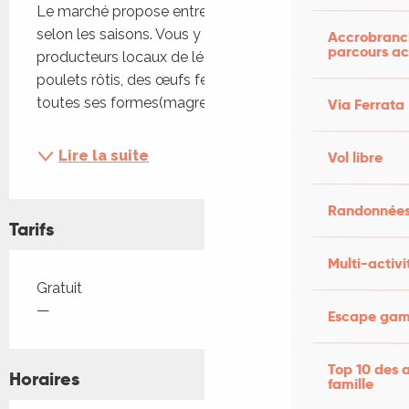
Le marché propose entre 10 à 20 exposants 
selon les saisons. Vous y trouverez: des 
Accrobranch
parcours ac
producteurs locaux de légumes de fruits, des 
poulets rôtis, des œufs fermiers , du canard sous 
toutes ses formes(magrets, confits et...
Via Ferrata
Lire la suite
Vol libre
Randonnées
Tarifs
Multi-activi
Tarifs 2026
Gratuit
—
Escape game
Top 10 des a
Horaires
famille