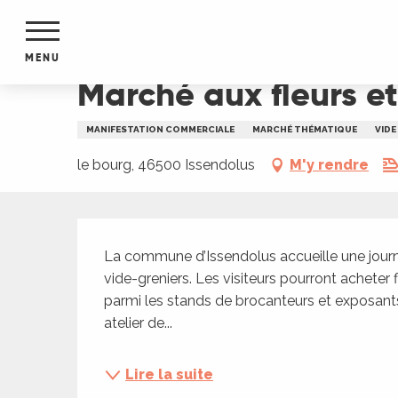
Aller
Accueil
Marché aux fleurs et vide-greniers à Iss
au
contenu
MENU
principal
Marché aux fleurs et
NTS
MENTS
MANIFESTATION COMMERCIALE
MARCHÉ THÉMATIQUE
VIDE
S
URS
le bourg, 46500 Issendolus
M'y rendre
Description
du Lot
La commune d’Issendolus accueille une journé
dans
vide-greniers. Les visiteurs pourront acheter f
s le
parmi les stands de brocanteurs et exposant
atelier de...
e
Lire la suite