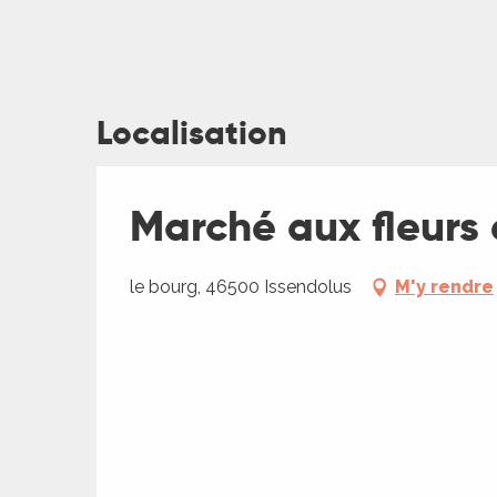
ages
Localisation
es
Marché aux fleurs 
es
le bourg, 46500 Issendolus
M'y rendre