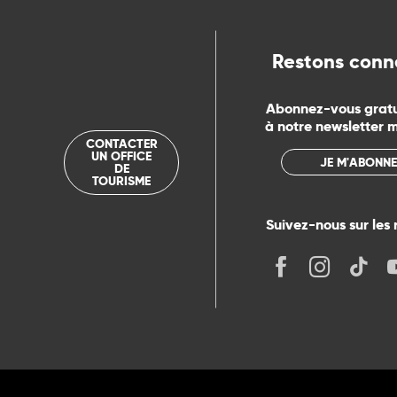
ue
Restons conn
Abonnez-vous grat
à notre newsletter 
CONTACTER
UN OFFICE
JE M'ABONNE
DE
TOURISME
Suivez-nous sur les 
its
r