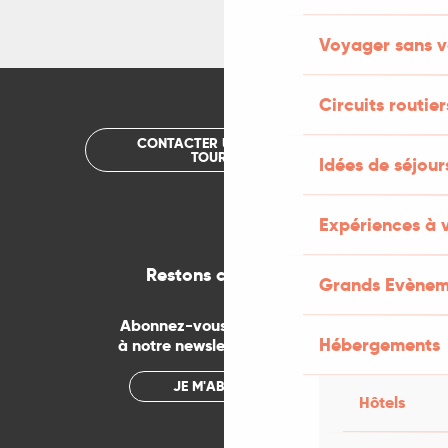
Voyager sans v
Circuits routier
CONTACTER UN OFFICE DE
TOURISME
Idées de séjou
Expériences à 
Restons connectés
Grands Evènem
Abonnez-vous gratuitement
Hébergements
à notre newsletter mensuelle
JE M'ABONNE
Hôtels