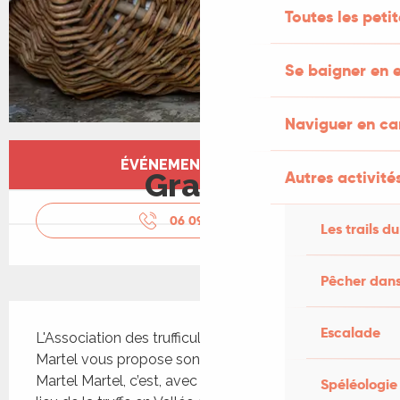
Toutes les peti
Se baigner en e
Naviguer en c
Ouverture et coordonnées
ÉVÉNEMENT TERMINÉ
Gratuit
Autres activités
06 09 57 45
▒▒
Les trails du
Pêcher dans
Description
Escalade
L'Association des trufficulteurs de la région de 
Martel vous propose son marché aux Truffes de 
Martel Martel, c’est, avec Cuzance, l’autre haut-
Spéléologie