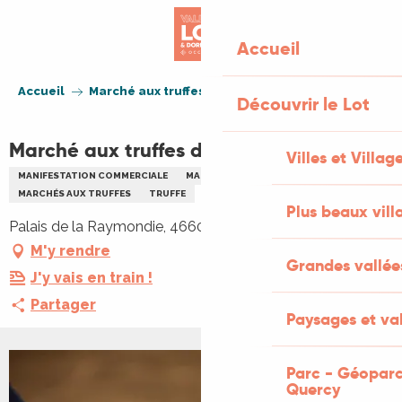
Aller
au
Accueil
contenu
principal
Accueil
Marché aux truffes de Martel
Découvrir le Lot
Marché aux truffes de Martel
Villes et Villag
MANIFESTATION COMMERCIALE
MARCHÉ THÉMATIQUE
GASTRONOMIE
MARCHÉS AUX TRUFFES
TRUFFE
Plus beaux vill
Palais de la Raymondie, 46600 Martel
M'y rendre
Grandes vallée
J'y vais en train !
Partager
Paysages et val
Parc - Géoparc
+1 PHOTO
Quercy