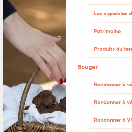
Les vignobles d
Patrimoine
Produits du ter
Bouger
Randonner à v
Randonner à vé
Randonner à V