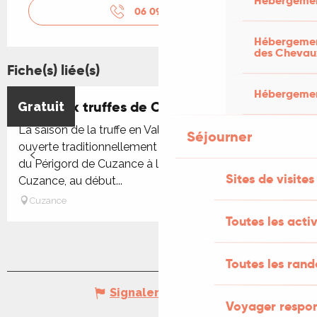
Hébergemen
06 09 57 45
▒▒
Hébergement
des Chevau
Fiche(s) liée(s)
Hébergement
Foire aux truffes de Cuzance
Gratuit
Réservable
La saison de la truffe en Vallée de la Dordogne est
Séjourner
ouverte traditionnellement lors de la foire aux truffes
du Périgord de Cuzance à la Maison de la Truffe A
Sites de visites
Cuzance, au début...
Cuzance
Toutes les activ
Toutes les ran
Signaler une erreur
Voyager respo