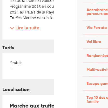
lieu de la truffe en Vallée de la Dordogne. 
Programme 2025 en cours Programme 2023-
Accrobranch
2024 au Palais de la Raymondie 9h Contrôle des 
parcours ac
Truffes Marché de 10h à...
Via Ferrata
Lire la suite
Vol libre
Tarifs
Randonnées
Tarifs 2026
Gratuit
—
Multi-activi
Escape game
Localisation
Top 10 des a
famille
Marché aux truffes de Martel