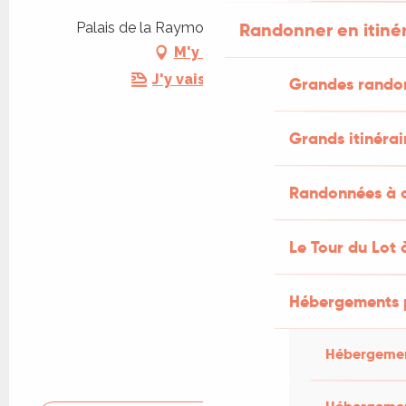
Randonner en itiné
Palais de la Raymondie, 46600 Martel
M'y rendre
J'y vais en train !
Grandes rando
Grands itinérai
Randonnées à c
Le Tour du Lot 
Hébergements 
Hébergemen