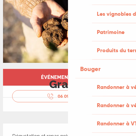
Les vignobles d
Patrimoine
Produits du ter
Bouger
Ouverture et coordonnées
ÉVÉNEMENT TERMINÉ
Gratuit
Randonner à v
06 09 57 45
▒▒
Randonner à vé
Randonner à V
Description