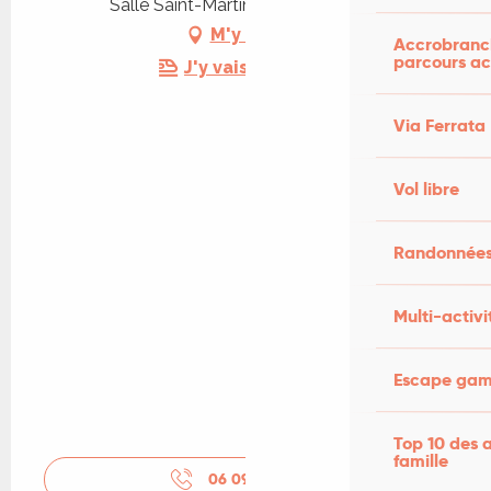
Salle Saint-Martin, 46200 Souillac
M'y rendre
Accrobranch
parcours ac
J'y vais en train !
Via Ferrata
Vol libre
Randonnées
Multi-activi
Escape game
Top 10 des a
famille
06 09 57 45
▒▒