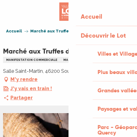
Aller
au
Accueil
contenu
principal
Accueil
Marché aux Truffes de Souillac
Découvrir le Lot
Marché aux Truffes de Souillac
Villes et Villag
MANIFESTATION COMMERCIALE
MARCHÉ THÉMATIQUE
TRUFFE
Salle Saint-Martin, 46200 Souillac
Plus beaux vill
M'y rendre
J'y vais en train !
Grandes vallée
Partager
Paysages et val
+1 PHOTO
Parc - Géoparc
Quercy