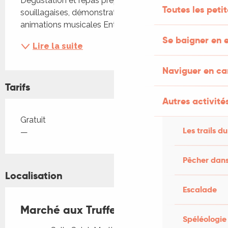
Dégustation et repas préparé par les Tables 
Toutes les peti
souillagaises, démonstration de cavage et 
animations musicales Entrée libre
Se baigner en e
Lire la suite
Naviguer en c
Tarifs
Autres activités
Tarifs 2026
Gratuit
Les trails du
—
Pêcher dans
Localisation
Escalade
Marché aux Truffes de Souillac
Spéléologie