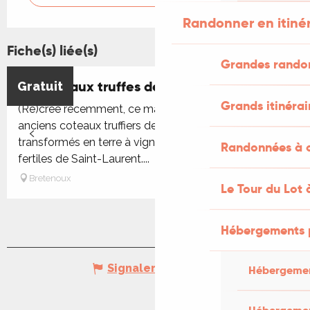
Randonner en itiné
Fiche(s) liée(s)
Grandes rando
Marché aux truffes de Bretenoux
Gratuit
Grands itinérai
(Re)crée récemment, ce marché fait référence aux
anciens coteaux truffiers de Glanes aujourd’hui
transformés en terre à vigne ou aux côteaux toujours
Randonnées à c
fertiles de Saint-Laurent....
Bretenoux
Le Tour du Lot 
Hébergements 
Signaler une erreur
Hébergemen