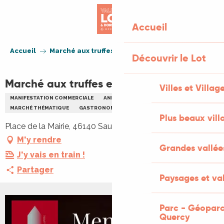
Aller
au
Accueil
contenu
principal
Accueil
Marché aux truffes et produits du terroir
Découvrir le Lot
Marché aux truffes et produits du terroir
Villes et Villag
MANIFESTATION COMMERCIALE
ANIMATION LOCALE
MARCHÉ THÉMATIQUE
GASTRONOMIE
Plus beaux vill
Place de la Mairie, 46140 Sauzet
M'y rendre
Grandes vallée
J'y vais en train !
Partager
Paysages et val
Parc - Géoparc
Quercy