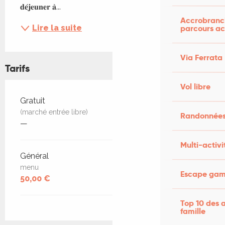
𝐝𝐞́𝐣𝐞𝐮𝐧𝐞𝐫 𝐚̀...
Accrobranch
parcours ac
Lire la suite
Via Ferrata
Tarifs
Vol libre
Tarifs 2026
Gratuit
(marché entrée libre)
Randonnées
—
Multi-activi
Général
menu
Escape game
50,00 €
Top 10 des a
famille