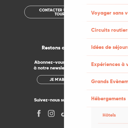
CONTACTER UN OFFICE DE
Voyager sans v
TOURISME
Circuits routier
Idées de séjou
Restons connectés
Abonnez-vous gratuitement
Expériences à 
à notre newsletter mensuelle
JE M'ABONNE
Grands Evènem
Hébergements
Suivez-nous sur les réseaux !
Hôtels