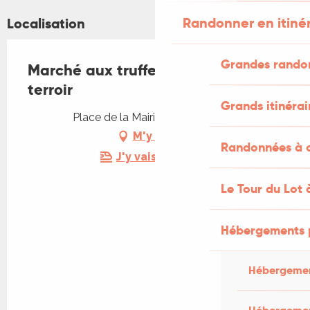
Randonner en itiné
Localisation
Grandes rando
Marché aux truffes et produits du
terroir
Grands itinérai
Place de la Mairie, 46140 Sauzet
M'y rendre
Randonnées à c
J'y vais en train !
Le Tour du Lot 
Hébergements 
Hébergemen