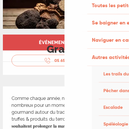
Toutes les peti
Se baigner en e
Ouverture et coordonnées
Naviguer en c
ÉVÉNEMENT TERMINÉ
Gratuit
Autres activités
05 65 36 90
▒▒
Les trails du
Description
Pêcher dans
Comme chaque année, nous vous attendons 
nombreux pour un moment chaleureux et 
Escalade
gourmand autour du traditionnel marché aux 
truffes & produits du terroir. 𝐏𝐨𝐮𝐫 𝐜𝐞𝐮𝐱 𝐪𝐮𝐢 
Spéléologie
𝐬𝐨𝐮𝐡𝐚𝐢𝐭𝐞𝐧𝐭 𝐩𝐫𝐨𝐥𝐨𝐧𝐠𝐞𝐫 𝐥𝐚 𝐦𝐚𝐭𝐢𝐧𝐞́𝐞, 𝐢𝐥 𝐬𝐞𝐫𝐚 𝐩𝐨𝐬𝐬𝐢𝐛𝐥𝐞 𝐝𝐞 