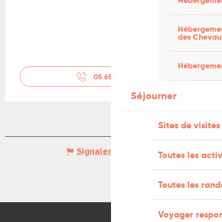
Hébergemen
Hébergement
des Chevau
Hébergement
05 65 36 90
▒▒
Séjourner
Sites de visites
Signaler une erreur
Toutes les activ
Toutes les ran
Voyager respo