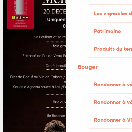
Les vignobles d
Patrimoine
Produits du ter
Bouger
Randonner à v
Randonner à vé
Randonner à V