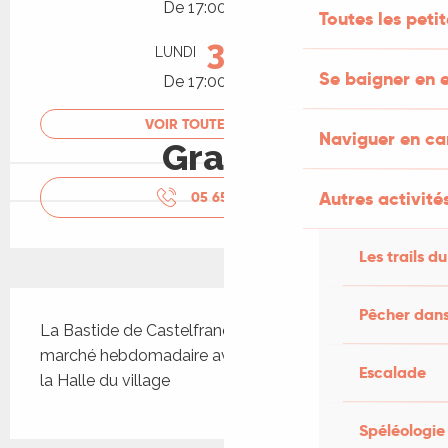
De 17:00 à 20:00
Toutes les peti
31
LUNDI
AOÛT
Se baigner en e
De 17:00 à 20:00
VOIR TOUTES LES DATES
Naviguer en c
Gratuit
Autres activités
05 65 36 22
▒▒
Les trails du
Description
Pêcher dans
La Bastide de Castelfranc vous attend pour un 
marché hebdomadaire avec 8-9 exposants, sous 
Escalade
la Halle du village
Spéléologie