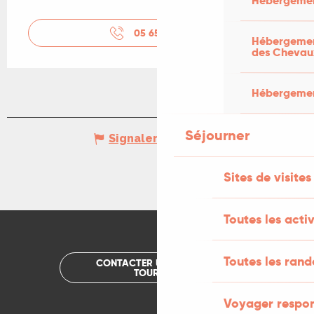
Hébergemen
05 65 36 22
▒▒
Hébergement
des Chevau
Hébergement
Séjourner
Signaler une erreur
Sites de visites
Toutes les activ
Toutes les ran
CONTACTER UN OFFICE DE
TOURISME
Voyager respo