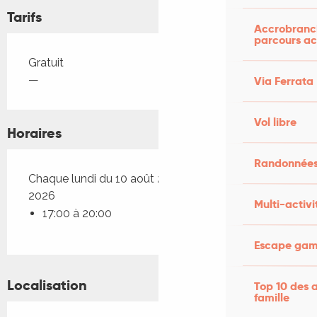
Tarifs
Accrobranch
parcours ac
Tarifs 2026
Gratuit
—
Via Ferrata
Vol libre
Horaires
Randonnées
Chaque lundi du 10 août 2026 au 28 décembre
2026
Multi-activi
17:00 à 20:00
Escape game
Localisation
Top 10 des a
famille