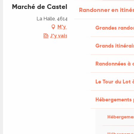
Marché de Castelfranc
Randonner en itiné
La Halle, 46140 Castelfranc
M'y rendre
Grandes rando
J'y vais en train !
Grands itinérai
Randonnées à c
Le Tour du Lot 
Hébergements 
Hébergemen