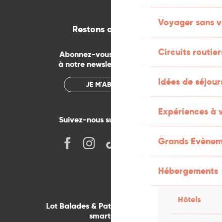
Voyager sans v
Restons connectés
Circuits routier
Abonnez-vous gratuitement
à notre newsletter mensuelle
Idées de séjou
JE M'ABONNE
Expériences à 
Suivez-nous sur les réseaux !
Grands Evènem
Hébergements
Hôtels
Lot Balades & Patrimoines sur votre
smartphone