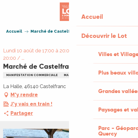
Aller
au
Accueil
contenu
principal
Accueil
Marché de Castelfranc
Découvrir le Lot
Lundi 10 août de 17:00 à 20:00 / Lundi 17 août de 17:00 à
Villes et Villag
20:00 / ...
Marché de Castelfranc
Plus beaux vill
MANIFESTATION COMMERCIALE
MARCHÉ
La Halle, 46140 Castelfranc
Grandes vallée
M'y rendre
J'y vais en train !
Paysages et val
Partager
Parc - Géoparc
Quercy