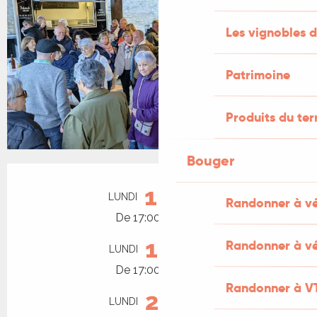
Les vignobles d
Patrimoine
Produits du ter
Bouger
Ouverture et coordonnées
10
LUNDI
AOÛT
Randonner à v
De 17:00 à 20:00
17
Randonner à vé
LUNDI
AOÛT
De 17:00 à 20:00
Randonner à V
24
LUNDI
AOÛT