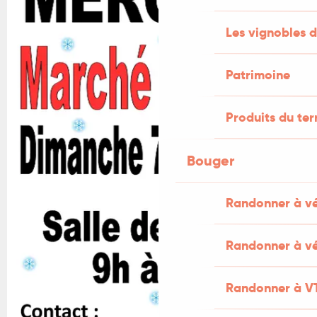
Les vignobles d
Patrimoine
Produits du ter
Bouger
Randonner à v
Randonner à vé
Randonner à V