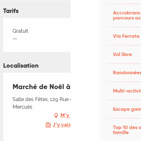
Tarifs
Accrobranch
parcours ac
Tarifs 2026
Gratuit
Via Ferrata
—
Vol libre
Localisation
Randonnées
Marché de Noël à Mercuès
Multi-activi
Salle des Fêtes, 129 Rue du Marché, 46090
Mercuès
Escape game
M'y rendre
J'y vais en train !
Top 10 des a
famille