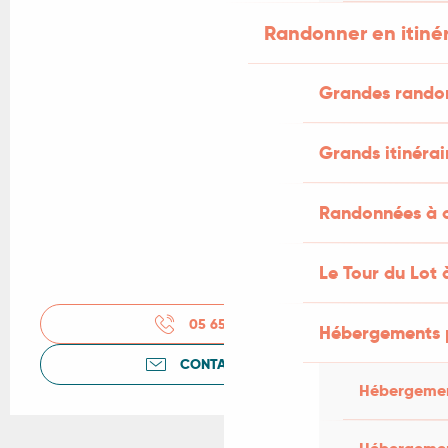
Randonner en itiné
Grandes rando
Grands itinérai
Randonnées à c
Le Tour du Lot 
05 65 20 00
▒▒
Hébergements 
CONTACTEZ-NOUS
Hébergemen