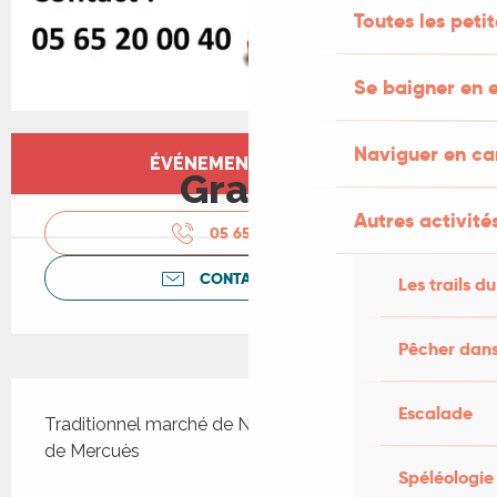
Toutes les peti
Se baigner en e
Ouverture et coordonnées
Naviguer en c
ÉVÉNEMENT TERMINÉ
Gratuit
Autres activités
05 65 20 00
▒▒
CONTACTEZ-NOUS
Les trails du
Pêcher dans
Description
Escalade
Traditionnel marché de Noël à la salle des fêtes 
de Mercuès
Spéléologie