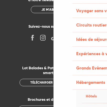
JE M'ABONNE
Voyager sans v
Circuits routier
Suivez-nous sur les réseaux !
Idées de séjou
Expériences à 
Grands Evènem
Lot Balades & Patrimoines sur votre
smartphone
Hébergements
TÉLÉCHARGER L'APPLICATION
Hôtels
Brochures et documentations