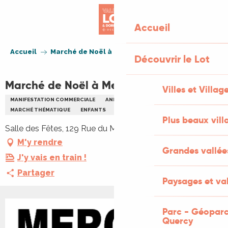
Aller
au
Accueil
contenu
principal
Accueil
Marché de Noël à Mercuès
Découvrir le Lot
Marché de Noël à Mercuès
Villes et Villag
MANIFESTATION COMMERCIALE
ANIMATION LOCALE
MARCHÉ THÉMATIQUE
ENFANTS
FAMILLE
NOËL
Plus beaux vill
Salle des Fêtes, 129 Rue du Marché, 46090 Mercuès
M'y rendre
Grandes vallée
J'y vais en train !
Partager
Paysages et val
Parc - Géoparc
Quercy