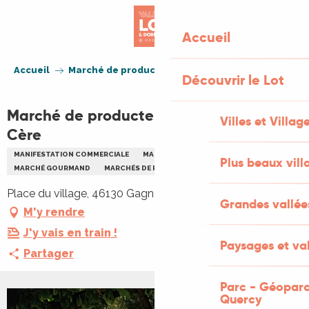
Aller
au
Accueil
contenu
principal
Accueil
Marché de producteurs de Gagnac sur Cère
Découvrir le Lot
Marché de producteurs de Gagnac sur
Villes et Villag
Cère
MANIFESTATION COMMERCIALE
MARCHÉ THÉMATIQUE
Plus beaux vill
MARCHÉ GOURMAND
MARCHÉS DE PRODUCTEURS
Place du village, 46130 Gagnac-sur-Cère
Grandes vallée
M'y rendre
J'y vais en train !
Paysages et val
Partager
Parc - Géoparc
Quercy