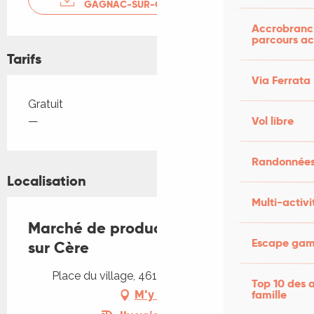
GAGNAC-SUR-CÈRE
Accrobranch
parcours ac
Tarifs
Via Ferrata
Tarifs 2026
Gratuit
Vol libre
—
Randonnées
Localisation
Multi-activi
Marché de producteurs de Gagnac
Escape game
sur Cère
Place du village, 46130 Gagnac-sur-Cère
Top 10 des a
famille
M'y rendre