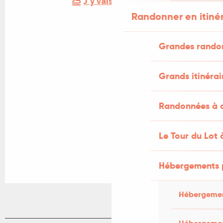
J'y vais en train !
Randonner en itiné
Grandes rando
Grands itinérai
Randonnées à c
Le Tour du Lot 
Hébergements 
Hébergemen