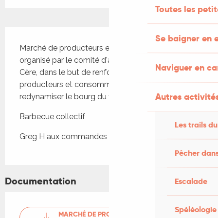
Toutes les peti
Description
Se baigner en e
Marché de producteurs et artisans locaux, 
organisé par le comité d'animation de Gagnac sur 
Naviguer en c
Cère, dans le but de renforcer le lien direct entre 
producteurs et consommateurs et de 
Autres activités
redynamiser le bourg du village
Barbecue collectif
Les trails du
Greg H aux commandes de l'animation musicale
Pêcher dans
Documentation
Escalade
Spéléologie
MARCHÉ DE PRODUCTEUR À