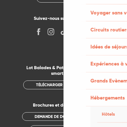
Voyager sans v
Suivez-nous sur les réseaux !
Circuits routier
Idées de séjou
Expériences à 
Lot Balades & Patrimoines sur votre
smartphone
Grands Evènem
TÉLÉCHARGER L'APPLICATION
Hébergements
Brochures et documentations
Hôtels
DEMANDE DE DOCUMENTATION