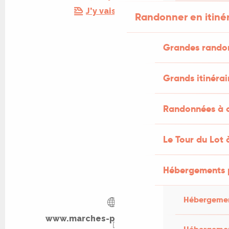
J'y vais en train !
Randonner en itiné
Grandes rando
Grands itinérai
Randonnées à c
Le Tour du Lot 
Hébergements 
Hébergemen
www.marches-producteurs.com