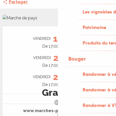
Partager
Les vignobles d
Patrimoine
Ouverture et coordonnées
14
VENDREDI
AOÛT
Produits du ter
De 17:00 à 20:00
21
Bouger
VENDREDI
AOÛT
De 17:00 à 20:00
Randonner à v
28
VENDREDI
AOÛT
De 17:00 à 20:00
Randonner à vé
Gratuit
Randonner à V
www.marches-producteurs.com