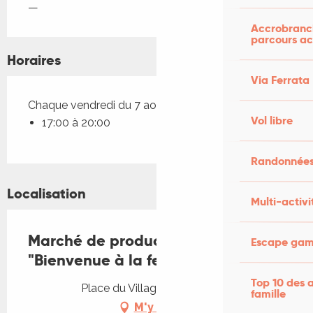
—
Accrobranch
parcours ac
Horaires
Via Ferrata
Chaque vendredi du 7 août 2026 au 28 août 2026
Vol libre
17:00 à 20:00
Randonnées
Localisation
Multi-activi
Marché de producteurs de pays
Escape game
"Bienvenue à la ferme" de Miers
Top 10 des a
Place du Village, 46500 Miers
famille
M'y rendre