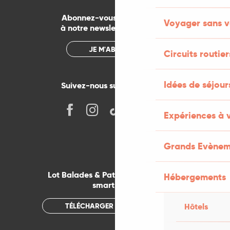
Abonnez-vous gratuitement
Voyager sans v
à notre newsletter mensuelle
JE M'ABONNE
Circuits routier
Idées de séjou
Suivez-nous sur les réseaux !
Expériences à 
Grands Evènem
Lot Balades & Patrimoines sur votre
Hébergements
smartphone
TÉLÉCHARGER L'APPLICATION
Hôtels