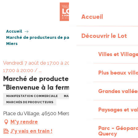
Aller
au
Accueil
contenu
principal
Accueil
Découvrir le Lot
Marché de producteurs de pays "Bienvenue à la ferme" de
Miers
Villes et Villag
Vendredi 7 août de 17:00 à 20:00 / Vendredi 14 août de
17:00 à 20:00 / ...
Plus beaux vill
Marché de producteurs de pays
"Bienvenue à la ferme" de Miers
Grandes vallée
MANIFESTATION COMMERCIALE
MARCHÉ THÉMATIQUE
MARCHÉS DE PRODUCTEURS
Paysages et val
Place du Village, 46500 Miers
M'y rendre
Parc - Géoparc
J'y vais en train !
Quercy