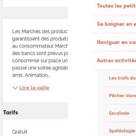
Toutes les peti
Description
Se baigner en e
Les Marchés des producteurs de pays 
garantissent des produits en direct, du producteur 
Naviguer en c
au consommateur. Marché convivial: des tables et 
des bancs sont prévus pour vous permettre de 
Autres activités
consommer sur place une partie de vos achats et 
passer une soirée agréable en famille ou entre 
amis. Animation...
Les trails du
Lire la suite
Pêcher dans
Tarifs
Escalade
Spéléologie
Tarifs 2026
Gratuit