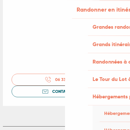
Randonner en itiné
Grandes rando
Grands itinérai
Randonnées à c
Le Tour du Lot 
06 33 68 07
▒▒
CONTACTEZ-NOUS
Hébergements 
Hébergemen