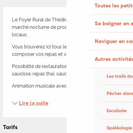
Toutes les peti
Description
Le Foyer Rural de Thédirac vous propose un 
Se baigner en e
marché nocturne de producteurs et artisans 
locaux. 
Naviguer en c
Vous trouverez ici tous les produits locaux pour 
composer vos repas et vous faire plaisir !
Autres activités
Possibilité de restauration sur place : aligot 
saucisse, repas thaï, saucisse-frites.
Les trails du
Animation musicale avec...
Pêcher dans
Lire la suite
Escalade
Tarifs
Spéléologie