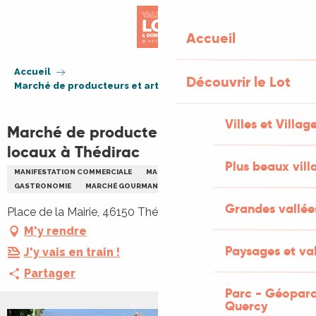
Aller
au
Accueil
contenu
principal
Accueil
Découvrir le Lot
Marché de producteurs et artisans locaux à Thédirac
Villes et Villag
Marché de producteurs et artisans
locaux à Thédirac
Plus beaux vill
MANIFESTATION COMMERCIALE
MARCHÉ THÉMATIQUE
ARTISANAT
GASTRONOMIE
MARCHÉ GOURMAND
MARCHÉS DE PRODUCTEURS
Grandes vallée
Place de la Mairie, 46150 Thédirac
M'y rendre
Paysages et val
J'y vais en train !
Partager
Parc - Géoparc
Quercy