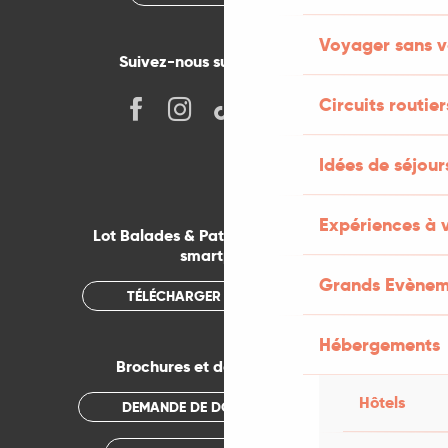
Voyager sans v
Suivez-nous sur les réseaux !
Circuits routier
Idées de séjou
Expériences à 
Lot Balades & Patrimoines sur votre
smartphone
Grands Evènem
TÉLÉCHARGER L'APPLICATION
Hébergements
Brochures et documentations
Hôtels
DEMANDE DE DOCUMENTATION