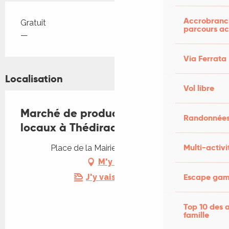
Accrobranch
Tarifs 2026
Gratuit
parcours ac
—
Via Ferrata
Localisation
Vol libre
Marché de producteurs et artisans
Randonnées
locaux à Thédirac
Multi-activi
Place de la Mairie, 46150 Thédirac
M'y rendre
Escape game
J'y vais en train !
Top 10 des a
famille