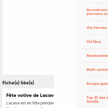
Accrobranch
parcours ac
Via Ferrata
Vol libre
Randonnées
Multi-activi
Fiche(s) liée(s)
Escape game
Fête votive de Lacave
Top 10 des a
famille
Lacave est en fête pendant tout le week-end !