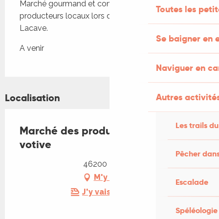
Marché gourmand et convivial avec de nombreux 
Toutes les peti
producteurs locaux lors de la fête votive de 
Lacave.
Se baigner en e
A venir
Naviguer en c
Localisation
Autres activités
Les trails du
Marché des producteurs de la fête
votive
Pêcher dans
46200 Lacave
M'y rendre
Escalade
J'y vais en train !
Spéléologie