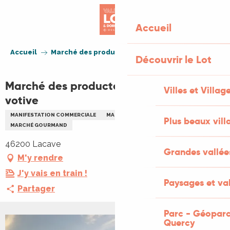
Aller
au
Accueil
contenu
principal
Accueil
Marché des producteurs de la fête votive
Découvrir le Lot
Marché des producteurs de la fête
Villes et Villag
votive
MANIFESTATION COMMERCIALE
MARCHÉ THÉMATIQUE
Plus beaux vill
MARCHÉ GOURMAND
46200 Lacave
Grandes vallée
M'y rendre
J'y vais en train !
Paysages et val
Partager
Parc - Géoparc
Quercy