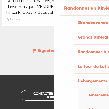
Nombreuses animations, marché de producteurs,
danse, musique... VENDREDIAmbiance festive pour
Randonner en itiné
lancer le week-end : buvette,...
Lacave
Grandes rando
Grands itinérai
Signaler une erreur
Randonnées à c
Le Tour du Lot 
Hébergements 
CONTACTER UN OFFICE DE
Hébergemen
TOURISME