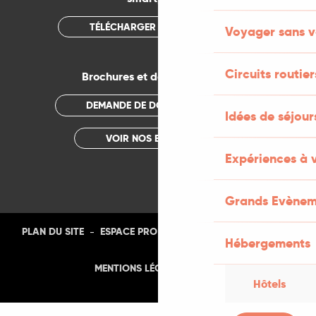
TÉLÉCHARGER L'APPLICATION
Voyager sans v
Circuits routier
Brochures et documentations
DEMANDE DE DOCUMENTATION
Idées de séjou
VOIR NOS BROCHURES
Expériences à 
Grands Evènem
-
-
-
-
PLAN DU SITE
ESPACE PRO
PRESSE
PHOTOTHÈQUE
Hébergements
-
MENTIONS LÉGALES
CGU
Hôtels