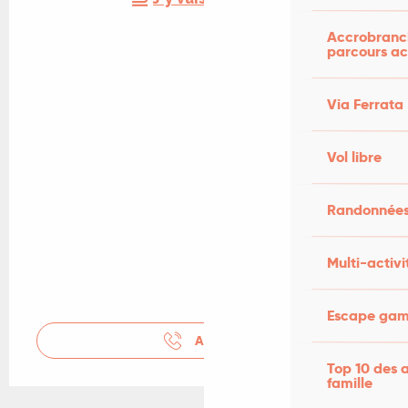
Accrobranch
parcours ac
Via Ferrata
Vol libre
Randonnées
Multi-activi
Escape game
APPELER
Top 10 des a
famille