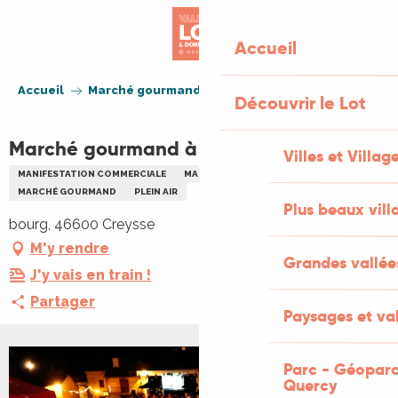
Aller
au
Accueil
contenu
principal
Accueil
Marché gourmand à Creysse
Découvrir le Lot
Marché gourmand à Creysse
Villes et Villag
MANIFESTATION COMMERCIALE
MARCHÉ THÉMATIQUE
GASTRONOMIE
MARCHÉ GOURMAND
PLEIN AIR
Plus beaux vill
bourg, 46600 Creysse
M'y rendre
Grandes vallée
J'y vais en train !
Partager
Paysages et val
Parc - Géoparc
+1 PHOTO
Quercy