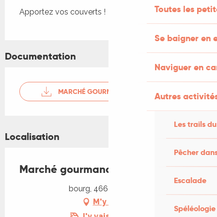
Toutes les peti
Apportez vos couverts !
Se baigner en e
Documentation
Naviguer en c
MARCHÉ GOURMAND CREYSSE
Autres activités
Les trails du
Localisation
Pêcher dans
Marché gourmand à Creysse
Escalade
bourg, 46600 Creysse
M'y rendre
Spéléologie
J'y vais en train !