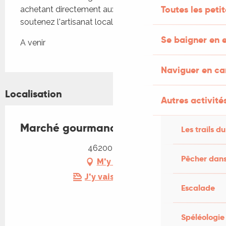
Toutes les peti
achetant directement aux producteurs, vous 
soutenez l'artisanat local tout en vous régalant
Se baigner en e
A venir
Naviguer en c
Localisation
Autres activités
Marché gourmand à Pinsac
Les trails du
46200 Pinsac
Pêcher dans
M'y rendre
J'y vais en train !
Escalade
Spéléologie