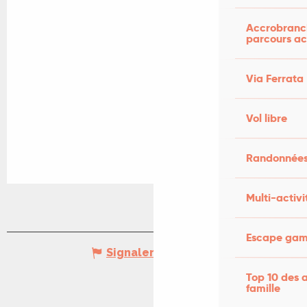
Accrobranch
parcours ac
Via Ferrata
Vol libre
Randonnées
Multi-activi
Escape game
Signaler une erreur
Top 10 des a
famille