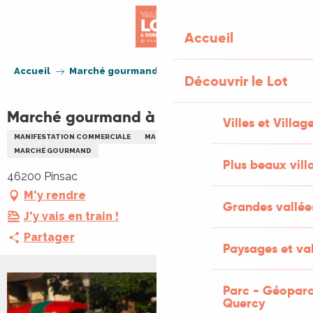
Aller
au
Accueil
contenu
principal
Accueil
Marché gourmand à Pinsac
Découvrir le Lot
Marché gourmand à Pinsac
Villes et Villag
MANIFESTATION COMMERCIALE
MARCHÉ THÉMATIQUE
MARCHÉ GOURMAND
Plus beaux vill
46200 Pinsac
M'y rendre
Grandes vallée
J'y vais en train !
Partager
Paysages et val
Parc - Géoparc
Quercy