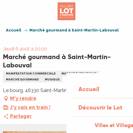
Aller
au
contenu
principal
Accueil
Marché gourmand à Saint-Martin-Labouval
Jeudi 6 août à 20:00
Marché gourmand à Saint-Martin-
Labouval
MANIFESTATION COMMERCIALE
MARCHÉ THÉMATIQUE
MARCHÉ GOURMAND
MUSIQUE
Accueil
Le bourg, 46330 Saint-Martin-Labouval
M'y rendre
Découvrir le Lot
J'y vais en train !
Partager
Villes et Villag