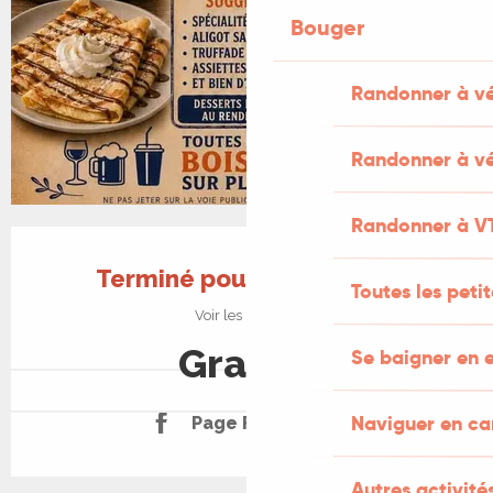
Bouger
Randonner à v
Randonner à vé
Randonner à V
Ouverture et coordonnées
Terminé pour aujourd'hui
Toutes les peti
Voir les horaires
Gratuit
Se baigner en e
Naviguer en c
Page Facebook
Autres activités