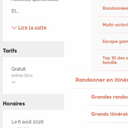
Randonnées
Et...
Multi-activi
Lire la suite
Escape game
Tarifs
Top 10 des a
famille
Tarifs 2026
Gratuit
entrée libre
Randonner en itiné
—
Grandes rando
Horaires
Grands itinérai
Le 6 août 2026