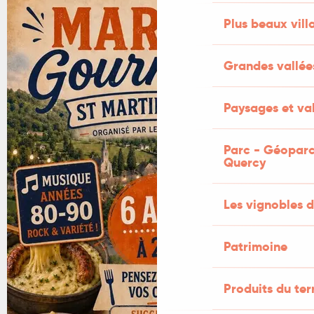
Plus beaux vill
Grandes vallée
Paysages et val
Parc - Géoparc
Quercy
Les vignobles d
Patrimoine
Produits du ter