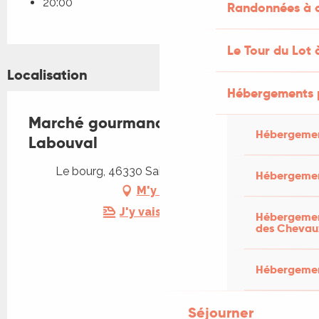
20:00
Randonnées à c
Le Tour du Lot 
Localisation
Hébergements 
Marché gourmand à Saint-Martin-
Hébergemen
Labouval
Le bourg, 46330 Saint-Martin-Labouval
Hébergemen
M'y rendre
J'y vais en train !
Hébergement
des Chevau
Hébergement
Séjourner