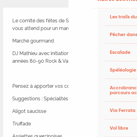
Description
Les trails du
Le comité des fêtes de Saint-Martin-Labouval 
vous attend pour un marché gourmand.
Pêcher dans
Marché gourmand
Escalade
DJ Mathieu avec initiation à la danse : Musique 
années 80-90 Rock & Variété ! 
Spéléologie
Pensez à apporter vos couverts ! 
Accrobranch
parcours ac
Suggestions : Spécialités réunionnaises 
Via Ferrata
Aligot saucisse 
Truffade 
Vol libre
Assiettes quercinoises 