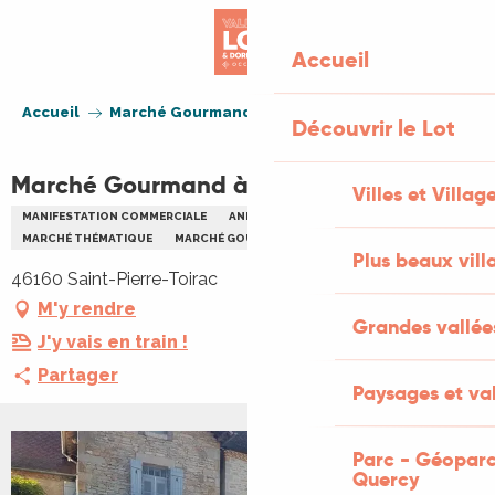
Aller
au
Accueil
contenu
principal
Accueil
Marché Gourmand à Saint-Pierre-Toirac
Découvrir le Lot
Marché Gourmand à Saint-Pierre-Toirac
Villes et Villag
MANIFESTATION COMMERCIALE
ANIMATION LOCALE
MARCHÉ THÉMATIQUE
MARCHÉ GOURMAND
Plus beaux vill
46160 Saint-Pierre-Toirac
M'y rendre
Grandes vallée
J'y vais en train !
Partager
Paysages et val
Parc - Géoparc
+1 PHOTO
Quercy