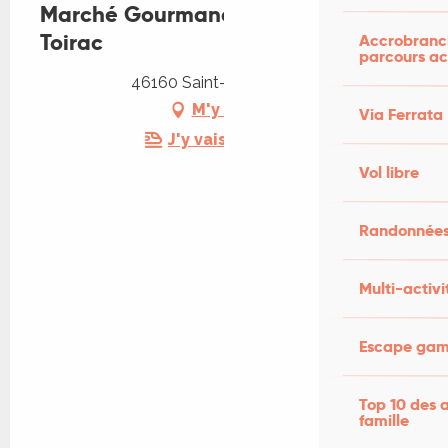
Marché Gourmand à Saint-Pierre-
Toirac
Accrobranch
parcours ac
46160 Saint-Pierre-Toirac
M'y rendre
Via Ferrata
J'y vais en train !
Vol libre
Randonnées
Multi-activi
Escape game
Top 10 des a
famille