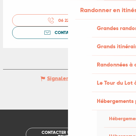
Randonner en itiné
06 22 71 36
▒▒
Grandes rando
CONTACTEZ-NOUS
Grands itinérai
Randonnées à c
Signaler une erreur
Le Tour du Lot 
Hébergements 
Hébergemen
CONTACTER UN OFFICE DE