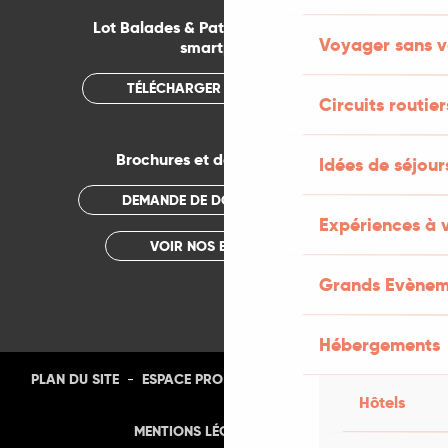
Lot Balades & Patrimoines sur votre
Voyager sans v
smartphone
TÉLÉCHARGER L'APPLICATION
Circuits routier
Brochures et documentations
Idées de séjou
DEMANDE DE DOCUMENTATION
Expériences à 
VOIR NOS BROCHURES
Grands Evènem
Hébergements
-
-
-
-
PLAN DU SITE
ESPACE PRO
PRESSE
PHOTOTHÈQUE
Hôtels
-
MENTIONS LÉGALES
CGU