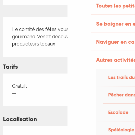
Toutes les peti
Description
Se baigner en e
Le comité des fêtes vous convie à un marché 
gourmand. Venez découvrir les produits des 
Naviguer en c
producteurs locaux !
Autres activités
Tarifs
Les trails du
Tarifs 2026
Gratuit
—
Pêcher dans
Escalade
Localisation
Spéléologie