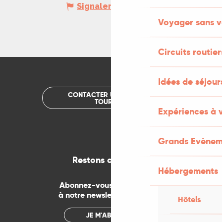
Signaler une erreur
Voyager sans v
Circuits routier
Idées de séjou
CONTACTER UN OFFICE DE
TOURISME
Expériences à 
Grands Evènem
Restons connectés
Hébergements
Abonnez-vous gratuitement
à notre newsletter mensuelle
Hôtels
JE M'ABONNE