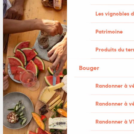
Les vignobles d
Patrimoine
Produits du ter
Bouger
Randonner à v
Randonner à vé
Randonner à V