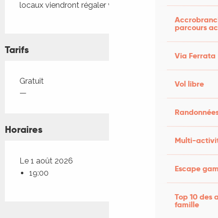
locaux viendront régaler vos papilles
Accrobranch
parcours ac
Tarifs
Via Ferrata
Tarifs 2026
Gratuit
Vol libre
—
Randonnées
Horaires
Multi-activi
Le 1 août 2026
Escape game
19:00
Top 10 des a
famille