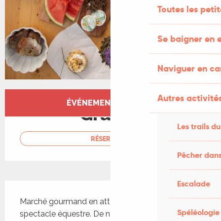
Toutes les peti
Se baigner en e
Naviguer en c
Ouverture et coordonnées
Autres activités
ÉVÉNEMENT TERMINÉ
Gratuit
Les trails du
RÉSERVER
Pêcher dans
Escalade
Description
Marché gourmand en attendant le grand 
Spéléologie
spectacle équestre. De nombreux producteurs 