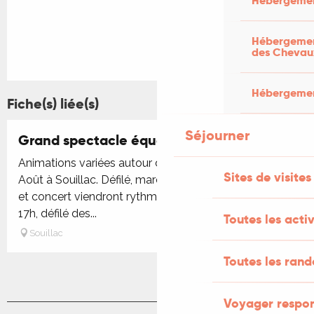
Hébergemen
Hébergement
des Chevau
Hébergement
Fiche(s) liée(s)
Séjourner
Grand spectacle équestre
Animations variées autour du cheval ce samedi 1er
Sites de visites
Août à Souillac. Défilé, marché gourmand, spectacle
et concert viendront rythmer l’événement A partir de
17h, défilé des...
Toutes les activ
Souillac
Toutes les ran
Voyager respo