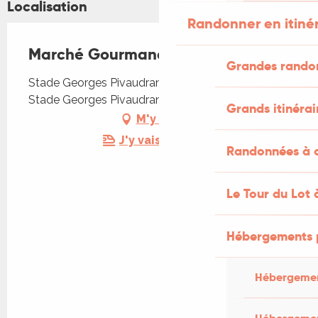
Localisation
Randonner en itiné
Marché Gourmand à Souillac
Grandes rando
Stade Georges Pivaudran, Rue Jacques Merquey,
Stade Georges Pivaudran, 46200 Souillac
Grands itinérai
M'y rendre
J'y vais en train !
Randonnées à c
Le Tour du Lot 
Hébergements 
Hébergemen