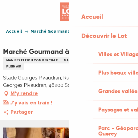
Aller
au
Accueil
contenu
principal
Accueil
Marché Gourmand à Souillac
Découvrir le Lot
Marché Gourmand à Souillac
Villes et Villag
MANIFESTATION COMMERCIALE
MARCHÉ THÉMATIQUE
GASTRONOMIE
PLEIN AIR
Plus beaux vill
Stade Georges Pivaudran, Rue Jacques Merquey, Stade
Georges Pivaudran, 46200 Souillac
Grandes vallée
M'y rendre
J'y vais en train !
Paysages et val
Partager
Parc - Géoparc
Quercy