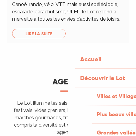
Canoë, rando, vélo, VTT mais aussi spéléologie,
escalade, parachutisme, ULM... le Lot répond à
merveille à toutes les envies d’activités de loisirs.
LIRE LA SUITE
Accueil
Découvrir le Lot
AGENDA
Villes et Villag
Le Lot illumine les saisons de ses animations :
festivals, vides greniers, brocantes, fêtes votives,
Plus beaux vill
marchés gourmands, trails sportifs… Vous l’aurez
compris la diversité est de mise, alors tous à vos
Grandes vallée
agendas !