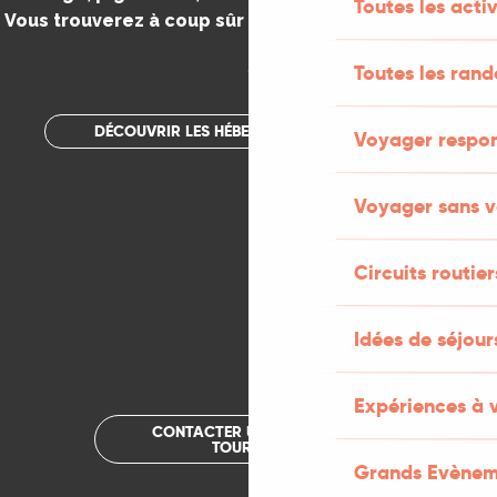
Toutes les activ
Vous trouverez à coup sûr votre bonheur dans le Lot.
.
Toutes les ran
DÉCOUVRIR LES HÉBERGEMENTS INSOLITES
Voyager respo
Voyager sans v
Circuits routier
Idées de séjou
Expériences à 
CONTACTER UN OFFICE DE
TOURISME
Grands Evènem