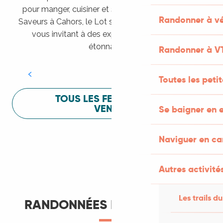
pour manger, cuisiner et s’amuser pendant Lot of
Randonner à vé
Saveurs à Cahors, le Lot sait vous mettre à l’aise en
vous invitant à des expériences sensorielles
Festival Lot of Saveurs
étonnantes !
Randonner à V
LIRE LA SUITE
Toutes les peti
TOUS LES FESTIVALS À
VENIR
Se baigner en e
Naviguer en c
Autres activités
Les trails du
RANDONNÉES ET ITINÉRANCE