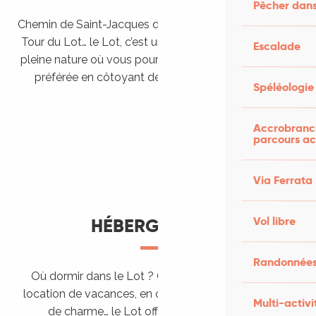
Pêcher dans
Chemin de Saint-Jacques de Compostelle, Véloroutes,
Tour du Lot… le Lot, c’est une véritable destination de
Escalade
pleine nature où vous pourrez pratiquer votre activité
préférée en côtoyant des paysages grandioses.
Spéléologie
Randonner en itinérance
Le Lot en car et en train
Balades et randonnées
Accrobranch
parcours ac
Via Ferrata
Vol libre
HÉBERGEMENTS
Randonnées
Où dormir dans le Lot ? Chez l’habitant, dans une
location de vacances, en camping, ou dans un hôtel
Multi-activi
de charme… le Lot offre des hébergements