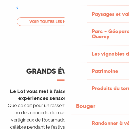
Tout l'agenda
Paysages et val
LIRE LA SUITE
VOIR TOUTES LES MANIFESTATIONS
Parc - Géoparc
Quercy
Les vignobles d
GRANDS ÉVÈNEMENTS
Patrimoine
Produits du ter
Le Lot vous met à l’aise en vous invitant à des
expériences sensorielles étonnantes !
Bouger
Que ce soit pour un rassemblement de montgolfières
ou des concerts de musique sacrée dans le site
vertigineux de Rocamadour, pour écouter un opéra
Randonner à v
célèbre pendant le festival de Saint-Céré ou encore