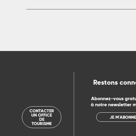
R
ts
rs
ns
Restons conn
ue
Abonnez-vous grat
à notre newsletter 
CONTACTER
UN OFFICE
JE M'ABONNE
DE
TOURISME