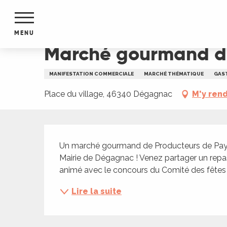
Aller
Accueil
Marché gourmand des "Producteurs de 
au
contenu
MENU
principal
Marché gourmand de
NTS
MENTS
MANIFESTATION COMMERCIALE
MARCHÉ THÉMATIQUE
GAS
S
URS
Place du village, 46340 Dégagnac
M'y ren
Description
du Lot
Un marché gourmand de Producteurs de Pays o
dans
Mairie de Dégagnac ! Venez partager un repas
s le
animé avec le concours du Comité des fête
Lire la suite
e