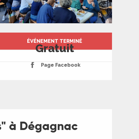
Ouverture et coord
ÉVÉNEMENT TERMINÉ
Gratuit
Page Facebook
s" à Dégagnac