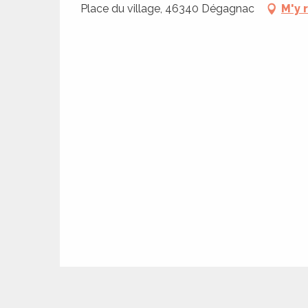
Place du village, 46340 Dégagnac
M'y 
es
es