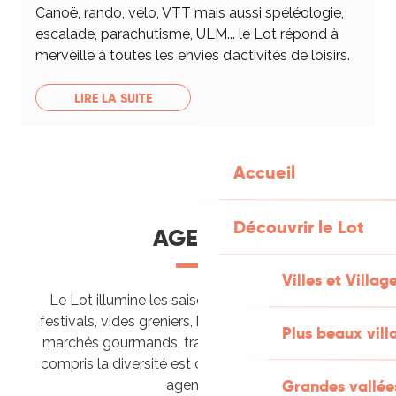
Canoë, rando, vélo, VTT mais aussi spéléologie,
escalade, parachutisme, ULM... le Lot répond à
merveille à toutes les envies d’activités de loisirs.
LIRE LA SUITE
Accueil
Découvrir le Lot
AGENDA
Villes et Villag
Le Lot illumine les saisons de ses animations :
festivals, vides greniers, brocantes, fêtes votives,
Plus beaux vill
marchés gourmands, trails sportifs… Vous l’aurez
compris la diversité est de mise, alors tous à vos
Grandes vallée
agendas !