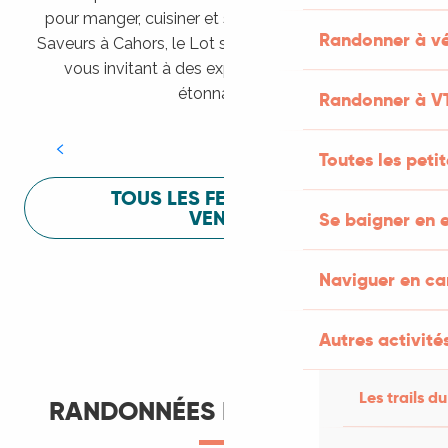
pour manger, cuisiner et s’amuser pendant Lot of
Randonner à vé
Saveurs à Cahors, le Lot sait vous mettre à l’aise en
vous invitant à des expériences sensorielles
Festival Lot of Saveurs
étonnantes !
Randonner à V
LIRE LA SUITE
Toutes les peti
TOUS LES FESTIVALS À
VENIR
Se baigner en e
Naviguer en c
Autres activités
Les trails du
RANDONNÉES ET ITINÉRANCE