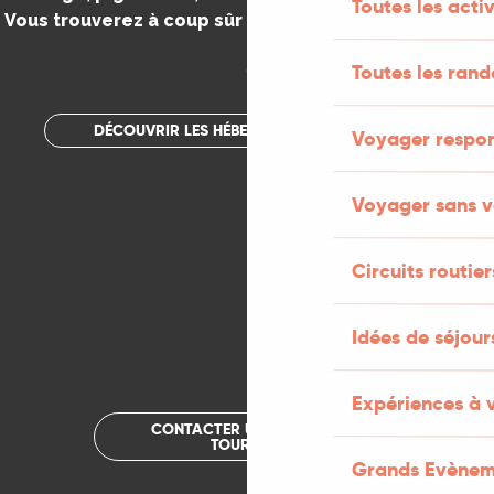
Toutes les activ
Vous trouverez à coup sûr votre bonheur dans le Lot.
.
Toutes les ran
DÉCOUVRIR LES HÉBERGEMENTS INSOLITES
Voyager respo
Voyager sans v
Circuits routier
Idées de séjou
Expériences à 
CONTACTER UN OFFICE DE
TOURISME
Grands Evènem