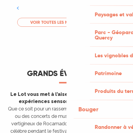
Tout l'agenda
Paysages et val
LIRE LA SUITE
VOIR TOUTES LES MANIFESTATIONS
Parc - Géoparc
Quercy
Les vignobles d
GRANDS ÉVÈNEMENTS
Patrimoine
Produits du ter
Le Lot vous met à l’aise en vous invitant à des
expériences sensorielles étonnantes !
Bouger
Que ce soit pour un rassemblement de montgolfières
ou des concerts de musique sacrée dans le site
vertigineux de Rocamadour, pour écouter un opéra
Randonner à v
célèbre pendant le festival de Saint-Céré ou encore