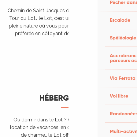
Pêcher dans
Chemin de Saint-Jacques de Compostelle, Véloroutes,
Tour du Lot… le Lot, c’est une véritable destination de
Escalade
pleine nature où vous pourrez pratiquer votre activité
préférée en côtoyant des paysages grandioses.
Spéléologie
Randonner en itinérance
Le Lot en car et en train
Balades et randonnées
Accrobranch
parcours ac
Via Ferrata
Vol libre
HÉBERGEMENTS
Randonnées
Où dormir dans le Lot ? Chez l’habitant, dans une
location de vacances, en camping, ou dans un hôtel
Multi-activi
de charme… le Lot offre des hébergements