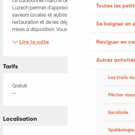
ce traditionnel marché de nuit et des saveurs de 
Toutes les peti
Luzech permet d'apprécier les différents plats aux 
saveurs locales et autres préparées par les stands 
restauration et de les déguster sur les tables 
Se baigner en e
mises à disposition. Vous aurez aussi la...
Naviguer en c
Lire la suite
Autres activités
Tarifs
Les trails du
Tarifs 2026
Gratuit
—
Pêcher dans
Escalade
Localisation
Spéléologie