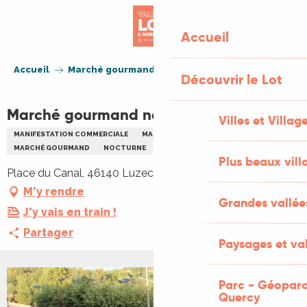
Aller
au
Accueil
contenu
principal
Accueil
Marché gourmand nocturne
Découvrir le Lot
Marché gourmand nocturne
Villes et Villag
MANIFESTATION COMMERCIALE
MARCHÉ THÉMATIQUE
MARCHÉ GOURMAND
NOCTURNE
Plus beaux vill
Place du Canal, 46140 Luzech
M'y rendre
Grandes vallée
J'y vais en train !
Partager
Paysages et val
Parc - Géoparc
Quercy