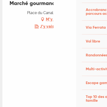
Marché gourmand nocturne
Accrobranch
Place du Canal, 46140 Luzech
parcours ac
M'y rendre
J'y vais en train !
Via Ferrata
Vol libre
Randonnées
Multi-activi
Escape game
Top 10 des a
famille