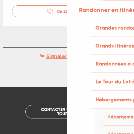
Randonner en itiné
06 23 57 59
▒▒
Grandes rando
Grands itinérai
Signaler une erreur
Randonnées à c
Le Tour du Lot 
Hébergements 
CONTACTER UN OFFICE DE
TOURISME
Hébergemen