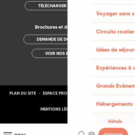
TÉLÉCHARGER L'APPLICATION
Voyager sans v
Brochures et documentations
Circuits routier
DEMANDE DE DOCUMENTATION
Idées de séjou
VOIR NOS BROCHURES
Expériences à 
Grands Evènem
-
-
-
-
PLAN DU SITE
ESPACE PRO
PRESSE
PHOTOTHÈQUE
Hébergements
-
MENTIONS LÉGALES
CGU
Hôtels
Recherche