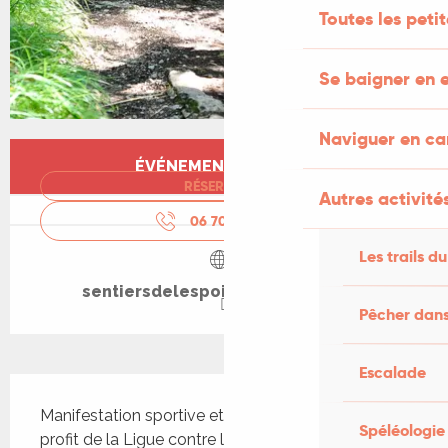
Toutes les peti
Se baigner en e
Naviguer en c
Ouverture et coordonnées
ÉVÉNEMENT TERMINÉ
RÉSERVER
Autres activités
06 70 02 38
▒▒
Les trails du
sentiersdelespoir.wordpress.com
Pêcher dans
Escalade
Description
Manifestation sportive et solidaire organisée au 
Spéléologie
profit de la Ligue contre le cancer. Elle propose 