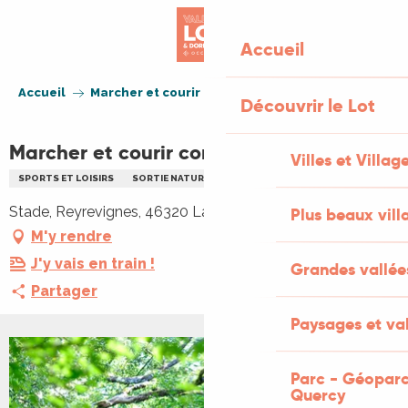
Aller
au
Accueil
contenu
principal
Accueil
Marcher et courir contre le cancer
Découvrir le Lot
Marcher et courir contre le cancer
Villes et Villag
SPORTS ET LOISIRS
SORTIE NATURE
RANDONNÉE
Stade, Reyrevignes, 46320 Lachapelle-Auzac
Plus beaux vill
M'y rendre
J'y vais en train !
Grandes vallée
Partager
Paysages et val
Parc - Géoparc
Quercy