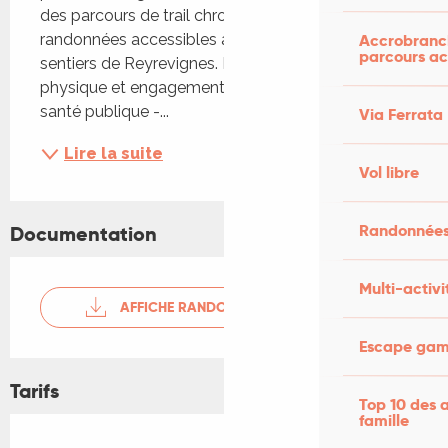
des parcours de trail chronométrés et des 
Accrobranch
randonnées accessibles à tous, à travers les 
parcours ac
sentiers de Reyrevignes. L'événement associe défi 
physique et engagement pour une cause de 
santé publique -...
Via Ferrata
Lire la suite
Vol libre
Randonnées
Documentation
Multi-activi
AFFICHE RANDO REYREVIGNES
Escape game
Tarifs
Top 10 des a
famille