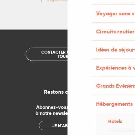
Voyager sans v
Circuits routier
Idées de séjou
CONTACTER UN OFFICE DE
TOURISME
Expériences à 
Grands Evènem
Restons connectés
Hébergements
Abonnez-vous gratuitement
à notre newsletter mensuelle
Hôtels
JE M'ABONNE