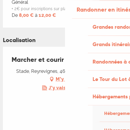
Tarifs 2026
Général
Randonner en itiné
+ 2€ pour inscriptions sur place
De
8,00 €
à
12,00 €
Grandes rando
Localisation
Grands itinérai
Marcher et courir contre le cancer
Randonnées à c
Stade, Reyrevignes, 46320 Lachapelle-Auzac
Le Tour du Lot 
M'y rendre
J'y vais en train !
Hébergements 
Hébergemen