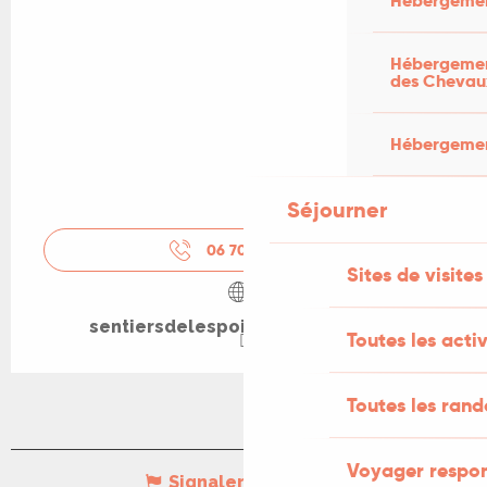
Hébergemen
Hébergement
des Chevau
Hébergement
Séjourner
06 70 02 38
▒▒
Sites de visites
sentiersdelespoir.wordpress.com
Toutes les activ
Toutes les ran
Voyager respo
Signaler une erreur