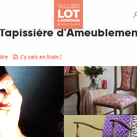
lement
 Tapissière d'Ameublemen
dre
J'y vais en train !