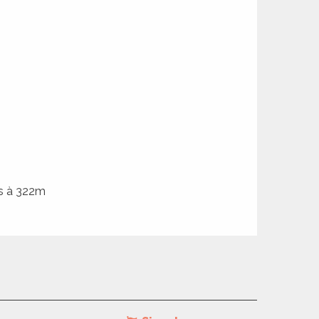
es à 322m