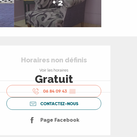
+ 2
Ouverture et coord
Horaires non définis
Voir les horaires
Gratuit
06 84 09 43
▒▒
CONTACTEZ-NOUS
Page Facebook