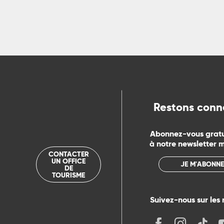
ns
ue
Restons conn
Abonnez-vous grat
à notre newsletter 
CONTACTER
UN OFFICE
JE M'ABONNE
DE
TOURISME
Suivez-nous sur les 