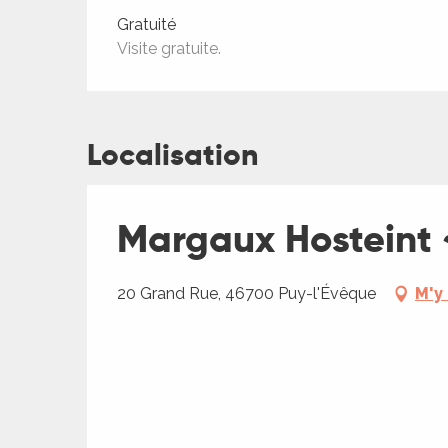
Tarifs 2026
Gratuité
Visite gratuite.
Localisation
ages
Margaux Hosteint 
es
es
20 Grand Rue, 46700 Puy-l'Évêque
M'y