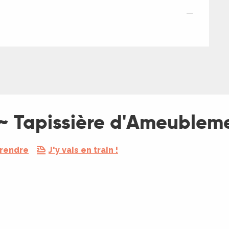
—
~ Tapissière d'Ameublem
 rendre
J'y vais en train !