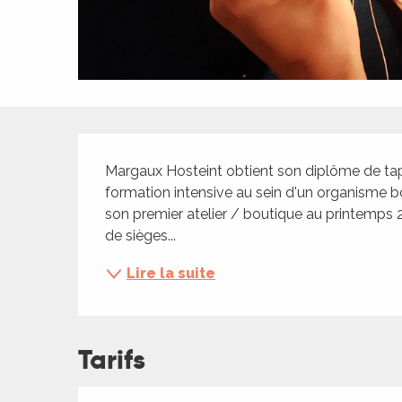
ches,
 et
car
ues
a
Description
ents
Margaux Hosteint obtient son diplôme de tap
es
formation intensive au sein d'un organisme bor
son premier atelier / boutique au printemps 2
ents
de sièges...
es
ités
Lire la suite
ames
piste
Tarifs
 faire