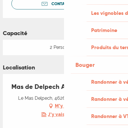
CONTACTEZ-NOUS
Les vignobles d
Patrimoine
Capacité
Produits du ter
2 Personne(s)
Bouger
Localisation
Randonner à v
Mas de Delpech Arenas
Le Mas Delpech, 46260 Saint-Jean-de-Laur
Randonner à vé
M'y rendre
J'y vais en train !
Randonner à V