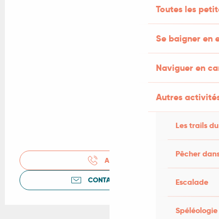
Toutes les peti
Se baigner en e
Naviguer en c
Autres activités
Les trails du
Pêcher dans
APPELER
CONTACTEZ-NOUS
Escalade
Spéléologie