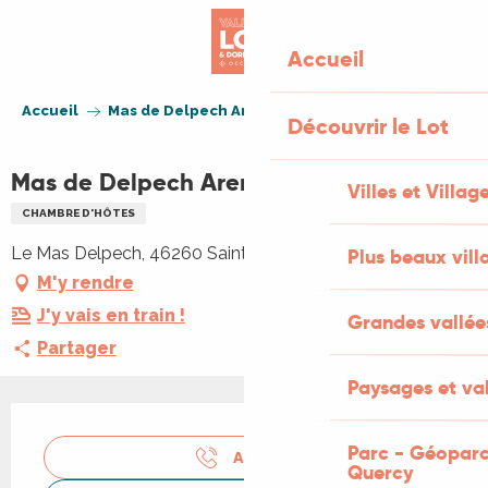
Aller
au
Accueil
contenu
principal
Accueil
Mas de Delpech Arenas
Découvrir le Lot
Mas de Delpech Arenas
Villes et Villag
CHAMBRE D'HÔTES
Le Mas Delpech, 46260 Saint-Jean-de-Laur
Plus beaux vill
M'y rendre
J'y vais en train !
Grandes vallée
Partager
Paysages et val
Ouverture et coordonnées
Parc - Géoparc
APPELER
Quercy