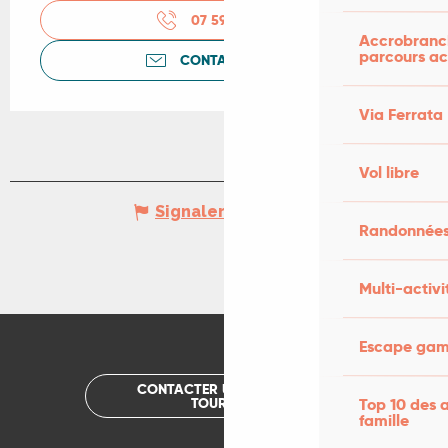
07 59 39 81
▒▒
Accrobranch
parcours ac
CONTACTEZ-NOUS
Via Ferrata
Vol libre
Signaler une erreur
Randonnées
Multi-activi
Escape game
CONTACTER UN OFFICE DE
TOURISME
Top 10 des a
famille