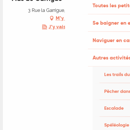
Toutes les peti
3 Rue la Garrigue, 46160 Calvignac
M'y rendre
Se baigner en e
J'y vais en train !
Naviguer en c
Autres activités
Les trails du
Pêcher dans
Escalade
Spéléologie