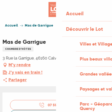
Aller
au
Accueil
contenu
principal
Accueil
Mas de Garrigue
Découvrir le Lot
Mas de Garrigue
Villes et Villag
CHAMBRE D'HÔTES
3 Rue la Garrigue, 46160 Calvignac
Plus beaux vill
M'y rendre
J'y vais en train !
Grandes vallée
Partager
Paysages et val
Ouverture et coordonnées
Parc - Géoparc
07 59 39 81
▒▒
Quercy