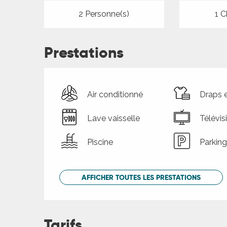
2 Personne(s)
1 C
Prestations
Air conditionné
Draps e
Lave vaisselle
Télévis
Piscine
Parking
AFFICHER TOUTES LES PRESTATIONS
Tarifs