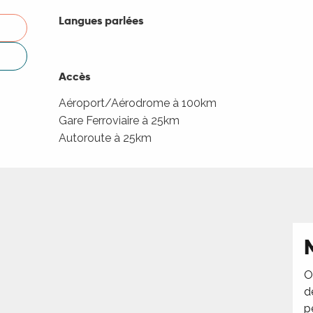
Langues parlées
Langues parlées
Accès
Accès
Aéroport/Aérodrome à 100km
Gare Ferroviaire à 25km
Autoroute à 25km
O
d
p