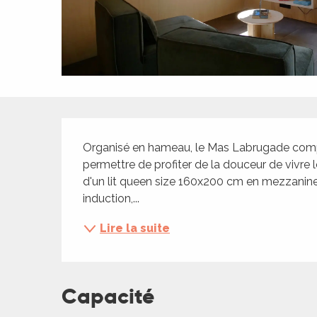
ches,
 et
car
ues
a
Description
ents
Organisé en hameau, le Mas Labrugade compt
es
permettre de profiter de la douceur de vivre lo
ents
d'un lit queen size 160x200 cm en mezzanine
es
ités
induction,...
ames
Lire la suite
piste
 faire
Capacité