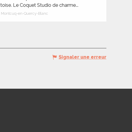
otoise. Le Coquet Studio de charme...
Montcuq-en-Quercy-Blanc
Signaler une erreur