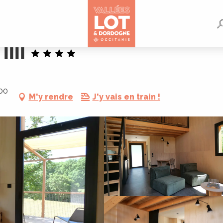
III
800
M'y rendre
J'y vais en train !