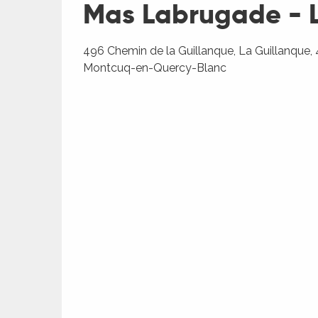
Mas Labrugade - Le
496 Chemin de la Guillanque, La Guillanque,
Montcuq-en-Quercy-Blanc
R