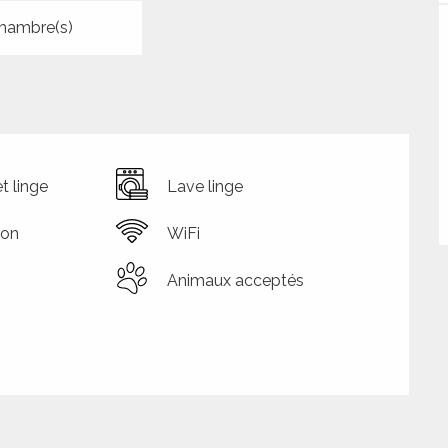
hambre(s)
t linge
Lave linge
ion
WiFi
Animaux acceptés