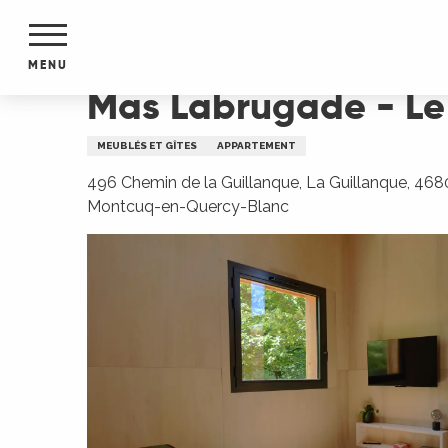
Aller
Accueil
Mas Labrugade - Le IIII
au
contenu
MENU
principal
Mas Labrugade - Le I
NTS
MENTS
MEUBLÉS ET GÎTES
APPARTEMENT
S
URS
496 Chemin de la Guillanque, La Guillanque, 46
Montcuq-en-Quercy-Blanc
du Lot
dans
s le
e