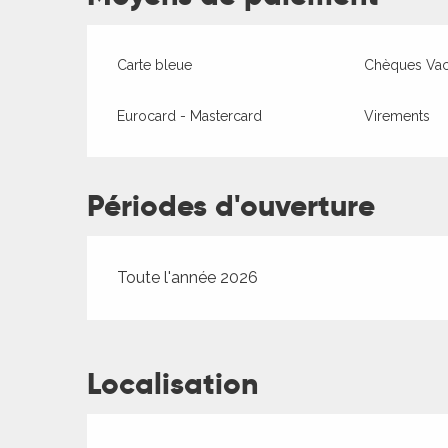
ages
Carte bleue
Chèques Va
Eurocard - Mastercard
Virements
es
es
Périodes d'ouverture
Toute l'année 2026
Localisation