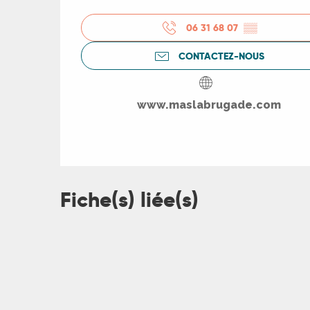
06 31 68 07
▒▒
ts
CONTACTEZ-NOUS
rs
www.maslabrugade.com
ns
ue
Fiche(s) liée(s)