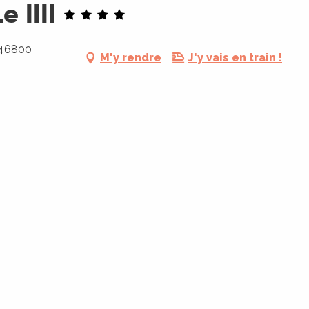
 IIII
 46800
M'y rendre
J'y vais en train !