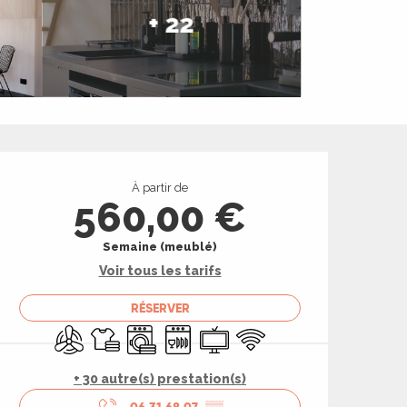
+ 22
Ouverture et coord
À partir de
560,00 €
Semaine (meublé)
Voir tous les tarifs
RÉSERVER
Air conditionné
Draps et linge
Lave linge
Lave vaisselle
Télévision
WiFi
+ 30 autre(s) prestation(s)