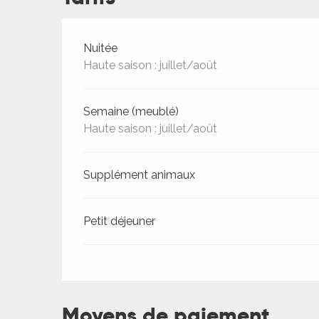
Tarifs 2026
Nuitée
Haute saison : juillet/août
Semaine (meublé)
Haute saison : juillet/août
Supplément animaux
Petit déjeuner
Moyens de paiement