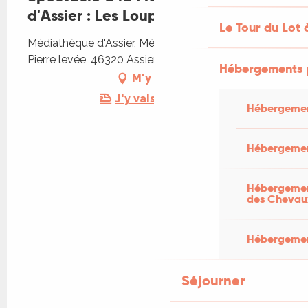
d'Assier : Les Loupiots
Le Tour du Lot 
Médiathèque d'Assier, Médiathèque, 101 Rue de la
Pierre levée, 46320 Assier
Hébergements 
M'y rendre
J'y vais en train !
Hébergemen
Hébergemen
Hébergement
des Chevau
Hébergement
Séjourner