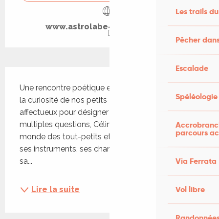
Les trails du
www.astrolabe-grand-figeac.fr
Pêcher dans
Escalade
Description
Une rencontre poétique et musicale pour aiguiser 
Spéléologie
la curiosité de nos petits ! Loupiot est un terme 
affectueux pour désigner nos enfants. Avec leurs 
Accrobranch
multiples questions, Céline Villalta s’intéresse au 
parcours ac
monde des tout-petits et nous transmet à travers 
ses instruments, ses chansons, ses poèmes et 
Via Ferrata
sa...
Vol libre
Lire la suite
Randonnées