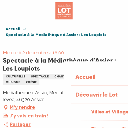
Aller
au
contenu
principal
Accueil
Spectacle à la Médiathèque d'Assier : Les Loupiots
Mercredi 2 décembre à 16:00
Spectacle à la Médiathèque d'Assier :
Les Loupiots
Accueil
CULTURELLE
SPECTACLE
CHANT
ENFANTS
FAMILLE
MUSIQUE
POÉSIE
Médiathèque d'Assier, Médiathèque, 101 Rue de la Pierre
Découvrir le Lot
levée, 46320 Assier
M'y rendre
Villes et Villag
J'y vais en train !
Partager