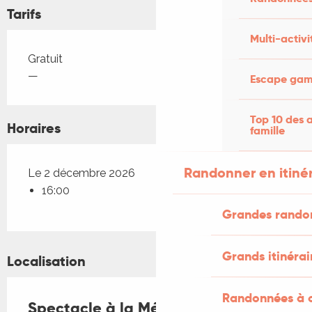
Tarifs
Multi-activi
Tarifs 2026
Gratuit
—
Escape game
Top 10 des a
Horaires
famille
Randonner en itiné
Le 2 décembre 2026
16:00
Grandes rando
Grands itinérai
Localisation
Randonnées à c
Spectacle à la Médiathèque