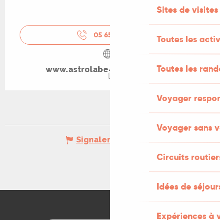
Sites de visites
05 65 10 87
▒▒
Toutes les activ
Toutes les ran
www.astrolabe-grand-figeac.fr
Voyager respo
Voyager sans v
Signaler une erreur
Circuits routier
Idées de séjou
Expériences à 