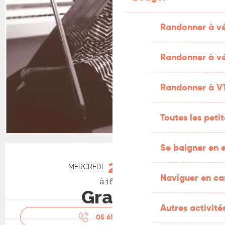
Randonner à v
Randonner à vé
Randonner à V
Toutes les peti
Se baigner en e
Ouverture et coordonnées
2
MERCREDI
DÉCEMBRE
Naviguer en c
à 16:00
Gratuit
Autres activités
05 65 10 87
▒▒