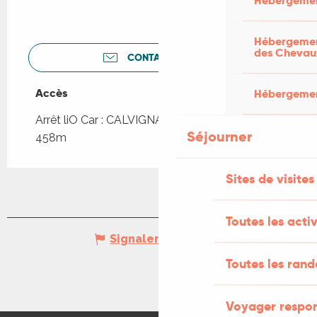
Hébergemen
Hébergement
des Chevau
CONTACTEZ-NOUS
Accès
Accès
Hébergement
Arrêt liO Car : CALVIGNAC - Ancienne Gare à
Séjourner
458m
Sites de visites
Toutes les activ
Signaler une erreur
Toutes les ran
Voyager respo