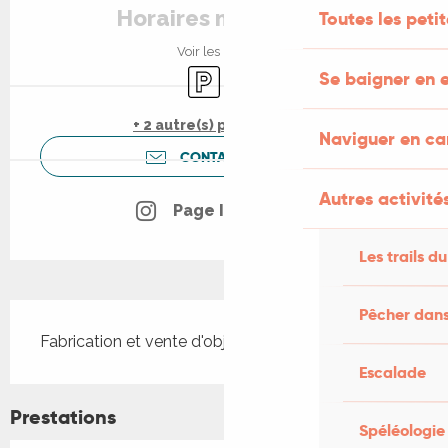
Horaires non définis
Toutes les peti
Voir les horaires
Parking
Vente à emporter
Se baigner en e
+ 2 autre(s) prestation(s)
Naviguer en c
CONTACTEZ-NOUS
Autres activités
Page Instagram
Les trails du
Description
Pêcher dans
Fabrication et vente d'objets en céramique.
Escalade
Prestations
Spéléologie