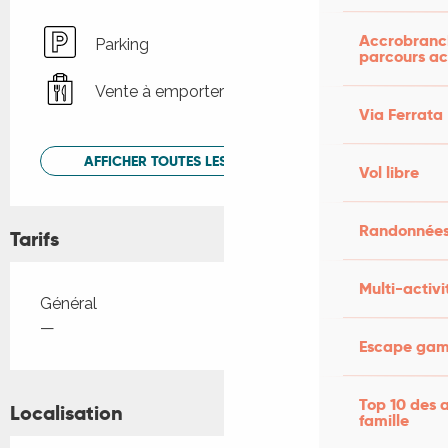
Accrobranch
Parking
parcours ac
Vente à emporter
Via Ferrata
AFFICHER TOUTES LES PRESTATIONS
Vol libre
Randonnées
Tarifs
Multi-activi
Tarifs 2026
Général
—
Escape game
Top 10 des a
Localisation
famille