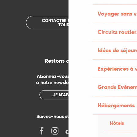
Voyager sans v
CONTACTER UN OFFICE DE
TOURISME
Circuits routier
Idées de séjou
Restons connectés
Expériences à 
Abonnez-vous gratuitement
à notre newsletter mensuelle
Grands Evènem
JE M'ABONNE
Hébergements
Suivez-nous sur les réseaux !
Hôtels