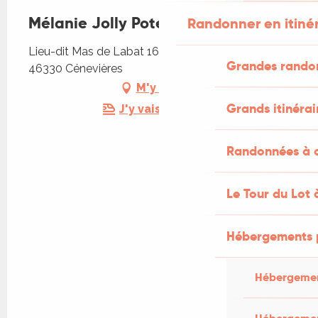
Mélanie Jolly Poteries
Randonner en itiné
Lieu-dit Mas de Labat 165 chemin de Pech Meja,
Grandes rando
46330 Cénevières
M'y rendre
Grands itinérai
J'y vais en train !
Randonnées à c
Le Tour du Lot 
Hébergements 
Hébergemen