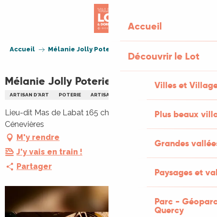
Aller
au
Accueil
contenu
principal
Accueil
Mélanie Jolly Poteries
Découvrir le Lot
Mélanie Jolly Poteries
Villes et Villag
ARTISAN D'ART
POTERIE
ARTISANAT D'ART
Lieu-dit Mas de Labat 165 chemin de Pech Meja, 46330
Plus beaux vill
Cénevières
M'y rendre
Grandes vallée
J'y vais en train !
Partager
Paysages et val
Parc - Géoparc
Quercy