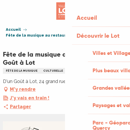
Aller
au
Accueil
contenu
principal
Accueil
Découvrir le Lot
Fête de la musique au restaurant D'un Goût à Lot
Villes et Villag
Fête de la musique au restaurant D'un
Goût à Lot
Plus beaux vill
FÊTE DE LA MUSIQUE
CULTURELLE
REPAS
MUSIQUE
REPAS
D'un Goût à Lot, 24 grand rue, 46700 Puy-l'Évêque
Grandes vallée
M'y rendre
J'y vais en train !
Paysages et val
Partager
Parc - Géoparc
Quercy