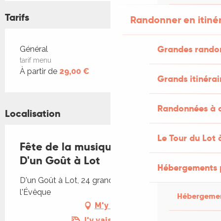
Tarifs
Randonner en itiné
Tarifs 2026
Grandes rando
Général
tarif menu
À partir de
29,00 €
Grands itinérai
Randonnées à c
Localisation
Le Tour du Lot 
Fête de la musique au restaurant
D'un Goût à Lot
Hébergements 
D'un Goût à Lot, 24 grand rue, 46700 Puy-
l'Évêque
Hébergemen
M'y rendre
J'y vais en train !