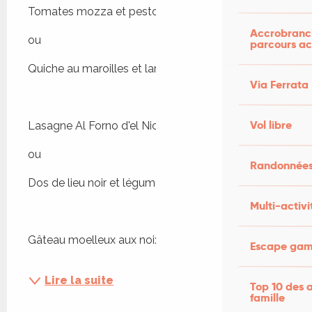
Tomates mozza et pesto maison
Accrobranch
ou
parcours ac
Quiche au maroilles et lardons fumés
Via Ferrata
Vol libre
Lasagne Al Forno d'el Nico
ou
Randonnées
Dos de lieu noir et légumes à l'orientale
Multi-activi
Gâteau moelleux aux noix et sa glace caramel...
Escape game
Lire la suite
Top 10 des a
famille