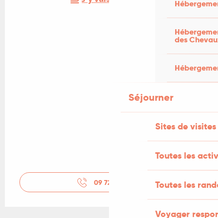
Hébergemen
Hébergement
des Chevau
Hébergement
Séjourner
Sites de visites
Toutes les activ
09 72 11 93
▒▒
Toutes les ran
Voyager respo