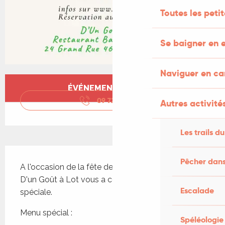
Toutes les peti
Se baigner en e
Naviguer en c
Ouverture et coordonnées
ÉVÉNEMENT TERMINÉ
09 72 11 93
▒▒
Autres activités
Les trails du
Description
Pêcher dans
A l'occasion de la fête de la musique, le restaurant 
D'un Goût à Lot vous a concocté une soirée 
Escalade
spéciale.
Menu spécial :
Spéléologie