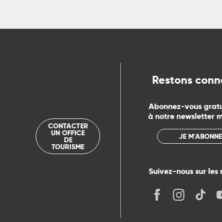
ns
ue
Restons conn
Abonnez-vous grat
à notre newsletter 
CONTACTER
UN OFFICE
JE M'ABONNE
DE
TOURISME
Suivez-nous sur les 
its