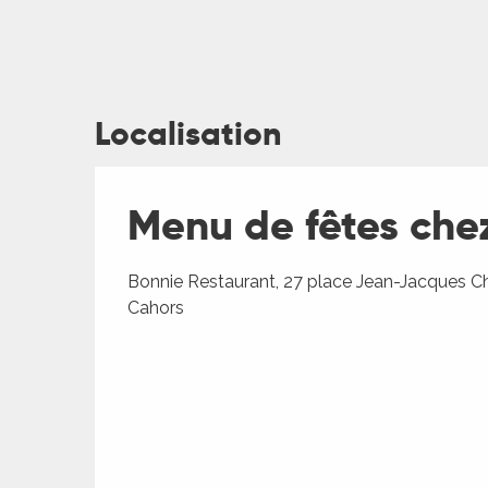
Localisation
ages
Menu de fêtes che
es
Bonnie Restaurant, 27 place Jean-Jacques 
es
Cahors