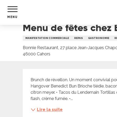
Aller
Accueil
Menu de fêtes chez Bonnie Restaurant
au
contenu
MENU
principal
Menu de fêtes chez 
NTS
MENTS
MANIFESTATION COMMERCIALE
REPAS
GASTRONOMIE
R
S
URS
Bonnie Restaurant, 27 place Jean-Jacques Chapo
46000 Cahors
Description
du Lot
dans
Brunch de réveillon. Un moment convivial pou
s le
Hangover Benedict Bun Brioche tiédie, bacon
citron meyer. • Tacos du Lendemain Tortillas 
flash, crème fumée. •...
Lire la suite
e