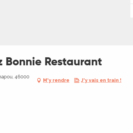
z Bonnie Restaurant
Chapou, 46000
M'y rendre
J'y vais en train !