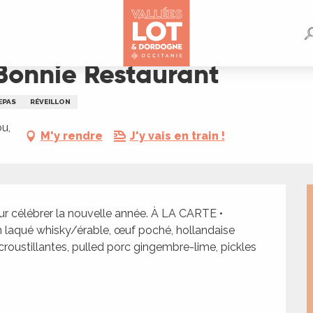
Bonnie Restaurant
EPAS
RÉVEILLON
u,
M'y rendre
J'y vais en train !
r célébrer la nouvelle année. À LA CARTE • 
 laqué whisky/érable, œuf poché, hollandaise 
croustillantes, pulled porc gingembre-lime, pickles 