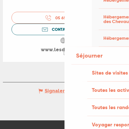
Hébergemen
Hébergement
05 65 22 91
▒▒
des Chevau
CONTACTEZ-NOUS
Hébergement
www.lesdodus.com
Séjourner
Sites de visites
Toutes les activ
Signaler une erreur
Toutes les ran
Voyager respo