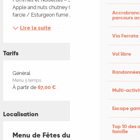
Apple and nuts chutney OU Pomme de terre 
Accrobranch
farcie / Esturgeon fumé /...
parcours ac
Lire la suite
Via Ferrata
Tarifs
Vol libre
Randonnées
Tarifs 2026
Général
Menu 5 temps
À partir de
67,00 €
Multi-activi
Escape game
Localisation
Top 10 des a
famille
Menu de Fêtes du restaurant Les