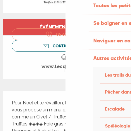
Toutes les peti
Ouverture et coordonnées
Se baigner en e
ÉVÉNEMENT TERMINÉ
05 65 22 91
▒▒
Naviguer en c
CONTACTEZ-NOUS
Autres activités
www.lesdodus.com
Les trails du
Pêcher dans
Description
Pour Noël et le réveillon, le restaurant Les Dodus 
Escalade
vous propose un menu exceptionnel. Betteraves 
comme un Civet / Truffes – Beetroots stewed / 
Truffles ◈◈◈◈ Foie gras mi-cuit / Chutney 
Spéléologie
Pommes et Noisettes – Semi-cooked foie gras / 