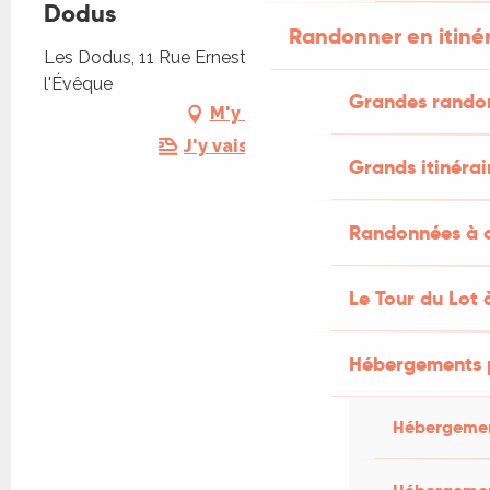
Dodus
Randonner en itiné
Les Dodus, 11 Rue Ernest Marcouly, 46700 Puy-
l'Évêque
Grandes rando
M'y rendre
J'y vais en train !
Grands itinérai
Randonnées à c
Le Tour du Lot 
Hébergements 
Hébergemen