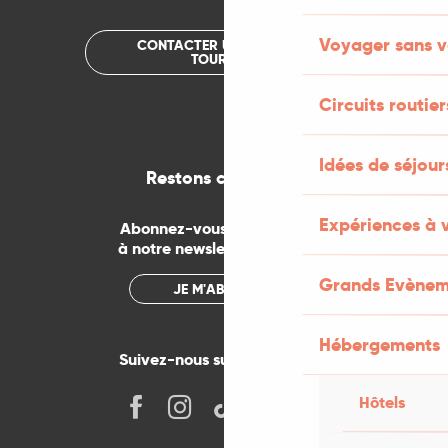
Voyager sans v
CONTACTER UN OFFICE DE
TOURISME
Circuits routier
Idées de séjou
Restons connectés
Expériences à 
Abonnez-vous gratuitement
à notre newsletter mensuelle
Grands Evènem
JE M'ABONNE
Hébergements
Suivez-nous sur les réseaux !
Hôtels