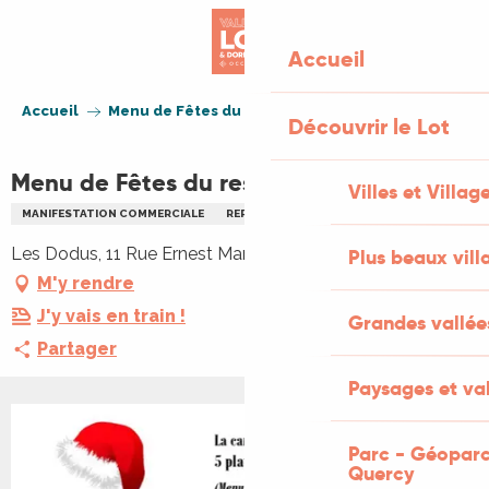
Aller
au
Accueil
contenu
principal
Accueil
Menu de Fêtes du restaurant Les Dodus
Découvrir le Lot
Menu de Fêtes du restaurant Les Dodus
Villes et Villag
MANIFESTATION COMMERCIALE
REPAS
NOËL
REPAS
RÉVEILLON
Les Dodus, 11 Rue Ernest Marcouly, 46700 Puy-l'Évêque
Plus beaux vill
M'y rendre
J'y vais en train !
Grandes vallée
Partager
Paysages et val
Parc - Géoparc
Quercy