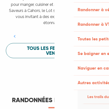
pour manger, cuisiner et s’amuser pendant Lot of
Randonner à vé
Saveurs à Cahors, le Lot sait vous mettre à l’aise en
vous invitant à des expériences sensorielles
Festival Lot of Saveurs
étonnantes !
Randonner à V
LIRE LA SUITE
Toutes les peti
TOUS LES FESTIVALS À
VENIR
Se baigner en e
Naviguer en c
Autres activités
Les trails du
RANDONNÉES ET ITINÉRANCE