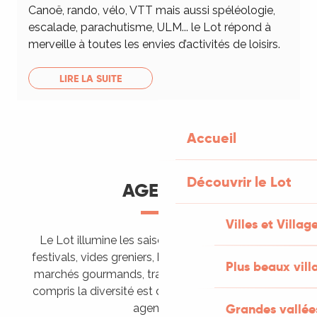
Canoë, rando, vélo, VTT mais aussi spéléologie,
escalade, parachutisme, ULM... le Lot répond à
merveille à toutes les envies d’activités de loisirs.
LIRE LA SUITE
Accueil
Découvrir le Lot
AGENDA
Villes et Villag
Le Lot illumine les saisons de ses animations :
festivals, vides greniers, brocantes, fêtes votives,
Plus beaux vill
marchés gourmands, trails sportifs… Vous l’aurez
compris la diversité est de mise, alors tous à vos
Grandes vallée
agendas !