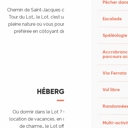
Pêcher dans
Chemin de Saint-Jacques de Compostelle, Véloroutes,
Tour du Lot… le Lot, c’est une véritable destination de
Escalade
pleine nature où vous pourrez pratiquer votre activité
préférée en côtoyant des paysages grandioses.
Spéléologie
Randonner en itinérance
Le Lot en car et en train
Balades et randonnées
Accrobranch
parcours ac
Via Ferrata
Vol libre
HÉBERGEMENTS
Randonnées
Où dormir dans le Lot ? Chez l’habitant, dans une
location de vacances, en camping, ou dans un hôtel
Multi-activi
de charme… le Lot offre des hébergements