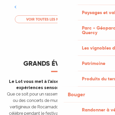
Tout l'agenda
Paysages et val
LIRE LA SUITE
VOIR TOUTES LES MANIFESTATIONS
Parc - Géoparc
Quercy
Les vignobles d
GRANDS ÉVÈNEMENTS
Patrimoine
Produits du ter
Le Lot vous met à l’aise en vous invitant à des
expériences sensorielles étonnantes !
Bouger
Que ce soit pour un rassemblement de montgolfières
ou des concerts de musique sacrée dans le site
vertigineux de Rocamadour, pour écouter un opéra
Randonner à v
célèbre pendant le festival de Saint-Céré ou encore