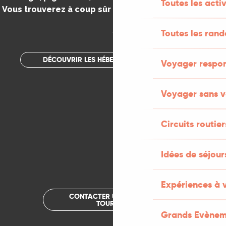
Toutes les activ
Vous trouverez à coup sûr votre bonheur dans le Lot.
.
Toutes les ran
DÉCOUVRIR LES HÉBERGEMENTS INSOLITES
Voyager respo
Voyager sans v
Circuits routier
Idées de séjou
Expériences à 
CONTACTER UN OFFICE DE
TOURISME
Grands Evènem