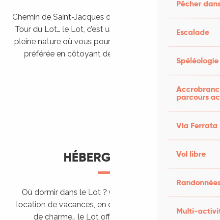
Pêcher dans
Chemin de Saint-Jacques de Compostelle, Véloroutes,
Tour du Lot… le Lot, c’est une véritable destination de
Escalade
pleine nature où vous pourrez pratiquer votre activité
préférée en côtoyant des paysages grandioses.
Spéléologie
Randonner en itinérance
Le Lot en car et en train
Balades et randonnées
Accrobranch
parcours ac
Via Ferrata
Vol libre
HÉBERGEMENTS
Randonnées
Où dormir dans le Lot ? Chez l’habitant, dans une
location de vacances, en camping, ou dans un hôtel
Multi-activi
de charme… le Lot offre des hébergements