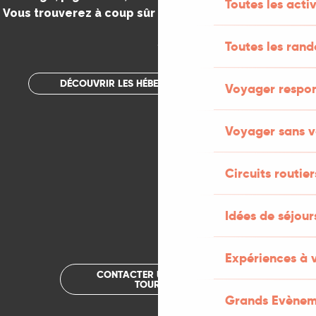
Toutes les activ
Vous trouverez à coup sûr votre bonheur dans le Lot.
.
Toutes les ran
DÉCOUVRIR LES HÉBERGEMENTS INSOLITES
Voyager respo
Voyager sans v
Circuits routier
Idées de séjou
Expériences à 
CONTACTER UN OFFICE DE
TOURISME
Grands Evènem