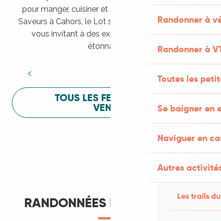
pour manger, cuisiner et s’amuser pendant Lot of
Randonner à vé
Saveurs à Cahors, le Lot sait vous mettre à l’aise en
vous invitant à des expériences sensorielles
Festival Lot of Saveurs
étonnantes !
Randonner à V
LIRE LA SUITE
Toutes les peti
TOUS LES FESTIVALS À
VENIR
Se baigner en e
Naviguer en c
Autres activités
Les trails du
RANDONNÉES ET ITINÉRANCE