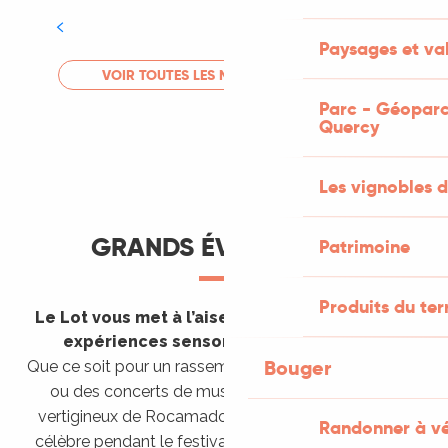
Tout l'agenda
Paysages et val
LIRE LA SUITE
VOIR TOUTES LES MANIFESTATIONS
Parc - Géoparc
Quercy
Les vignobles d
GRANDS ÉVÈNEMENTS
Patrimoine
Produits du ter
Le Lot vous met à l’aise en vous invitant à des
expériences sensorielles étonnantes !
Bouger
Que ce soit pour un rassemblement de montgolfières
ou des concerts de musique sacrée dans le site
vertigineux de Rocamadour, pour écouter un opéra
Randonner à v
célèbre pendant le festival de Saint-Céré ou encore