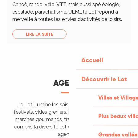
Canoë, rando, vélo, VTT mais aussi spéléologie,
escalade, parachutisme, ULM... le Lot répond à
merveille à toutes les envies d’activités de loisirs.
LIRE LA SUITE
Accueil
Découvrir le Lot
AGENDA
Villes et Villag
Le Lot illumine les saisons de ses animations :
festivals, vides greniers, brocantes, fêtes votives,
Plus beaux vill
marchés gourmands, trails sportifs… Vous l’aurez
compris la diversité est de mise, alors tous à vos
Grandes vallée
agendas !