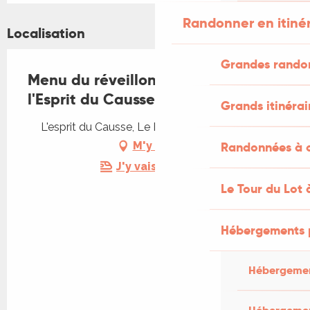
Randonner en itiné
Localisation
Grandes rando
Menu du réveillon du Nouvel An à
l'Esprit du Causse
Grands itinérai
L'esprit du Causse, Le Bourg, 46260 Concots
Randonnées à c
M'y rendre
J'y vais en train !
Le Tour du Lot 
Hébergements 
Hébergemen