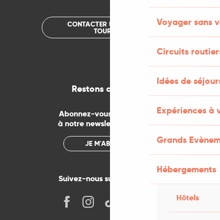
Voyager sans v
CONTACTER UN OFFICE DE
TOURISME
Circuits routier
Idées de séjou
Restons connectés
Expériences à 
Abonnez-vous gratuitement
à notre newsletter mensuelle
Grands Evènem
JE M'ABONNE
Hébergements
Suivez-nous sur les réseaux !
Hôtels