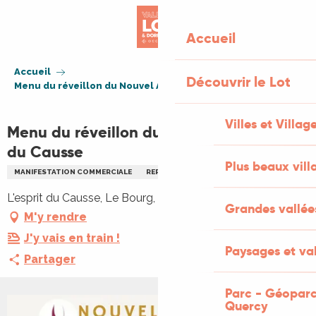
Aller
au
Accueil
contenu
principal
Accueil
Découvrir le Lot
Menu du réveillon du Nouvel An à l'Esprit du Causse
Villes et Villag
Menu du réveillon du Nouvel An à l'Esprit
du Causse
Plus beaux vill
MANIFESTATION COMMERCIALE
REPAS
REPAS
RÉVEILLON
L'esprit du Causse, Le Bourg, 46260 Concots
Grandes vallée
M'y rendre
J'y vais en train !
Paysages et val
Partager
Parc - Géoparc
Quercy