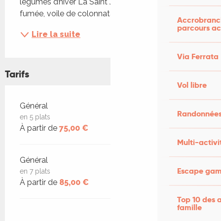
légumes d’hiver La Saint Jacques, Légèrement 
fumée, voile de colonnata,...
Accrobranch
parcours ac
Lire la suite
Via Ferrata
Tarifs
Vol libre
Tarifs 2026
Général
Randonnées
en 5 plats
À partir de
75,00 €
Multi-activi
Général
Escape game
en 7 plats
À partir de
85,00 €
Top 10 des a
famille