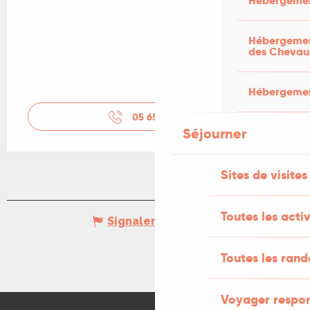
Hébergemen
Hébergement
des Chevau
Hébergement
05 65 22 37
▒▒
Séjourner
Sites de visites
Toutes les activ
Signaler une erreur
Toutes les ran
Voyager respo