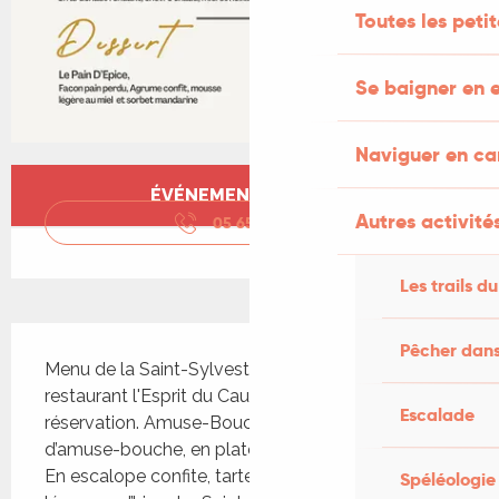
Toutes les peti
Se baigner en e
Naviguer en c
Ouverture et coordonnées
ÉVÉNEMENT TERMINÉ
Autres activités
05 65 22 37
▒▒
Les trails du
Description
Pêcher dans
Menu de la Saint-Sylvestre proposé par le 
restaurant l'Esprit du Causse à Concots. Sur 
Escalade
réservation. Amuse-Bouche Assortiment 
d’amuse-bouche, en plateau Entrées Le Foie Gras, 
En escalope confite, tartelette de Chanteclerc et 
Spéléologie